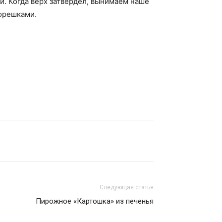
и. Когда верх затвердел, вынимаем наше
 орешками.
Следующая статья
Пирожное «Картошка» из печенья