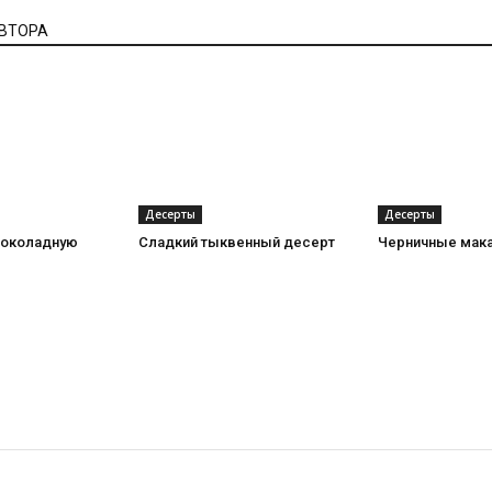
АВТОРА
Десерты
Десерты
шоколадную
Сладкий тыквенный десерт
Черничные мак