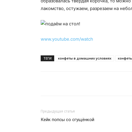
образовалась твёрдая корочка, то можно
лакомство, остужаем, разрезаем на небо
www.youtube.com/watch
ТЕГИ
конфеты в домашних условиях
конфет
Поделиться
Предыдущая статья
Кейк попсы со сгущёнкой