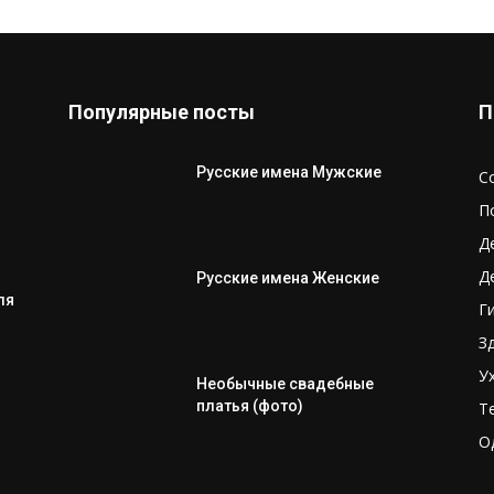
Популярные посты
П
Русские имена Мужские
С
П
Д
Д
Русские имена Женские
ля
Г
З
У
Необычные свадебные
платья (фото)
Т
О