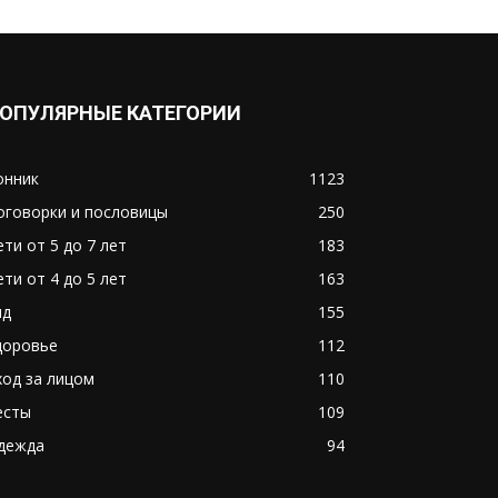
ОПУЛЯРНЫЕ КАТЕГОРИИ
онник
1123
оговорки и пословицы
250
ети от 5 до 7 лет
183
ети от 4 до 5 лет
163
ид
155
доровье
112
ход за лицом
110
есты
109
дежда
94