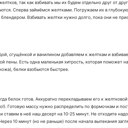
желтков, так как взбивать мы их будем отдельно друг от др
ются. Сперва займёмся желтками. Погружаем их в глубокую 
блендером. Взбивать желтки нужно долго, пока они не при
одой, сгущёнкой и ванилином добавляем к желткам и взбива
й пены. Есть одна маленькая хитрость, которая поможет на
ножа), белки взобьются быстрее.
огда белок готов. Аккуратно перекладываем его к желтков
но!). Готовую массу нужно распределить по формочкам и пос
 и ставим в неё наш десерт на 10-25 минут. Не отходите над
Через 10 минут (но не раньше) после начала выпекания загля