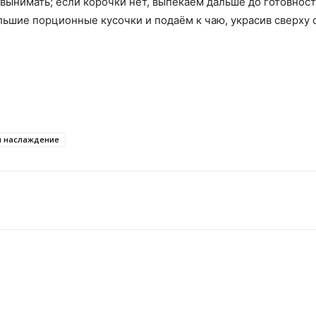
 вынимать; если корочки нет, выпекаем дальше до готовност
льшие порционные кусочки и подаём к чаю, украсив сверху
ы наслаждение