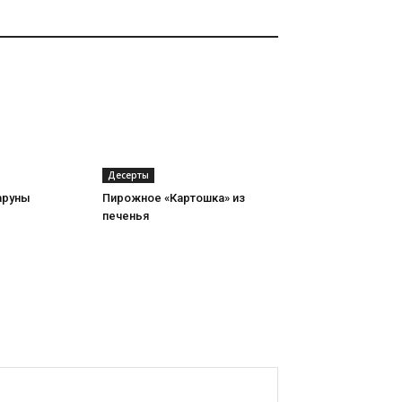
Десерты
аруны
Пирожное «Картошка» из
печенья