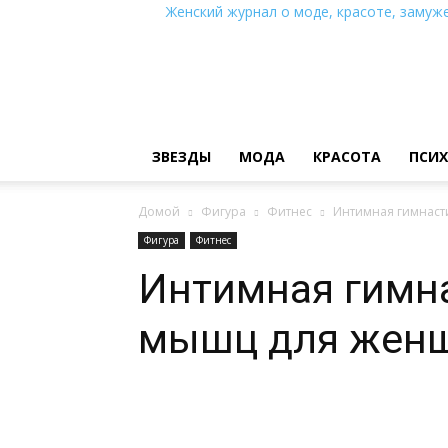
Женский журнал о моде, красоте, замуже
ЗВЕЗДЫ
МОДА
КРАСОТА
ПСИ
Домой
Фигура
Фитнес
Интимная гимнаст
Фигура
Фитнес
Интимная гимн
мышц для жен
Поделиться