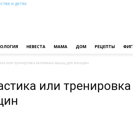
стве и детях
ХОЛОГИЯ
НЕВЕСТА
МАМА
ДОМ
РЕЦЕПТЫ
ФИГ
ика или тренировка интимных мышц для женщин
астика или тренировк
щин