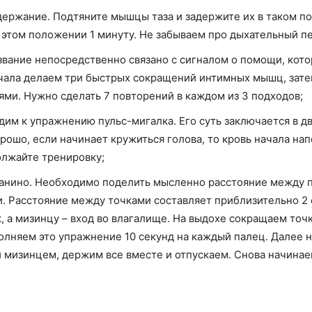
ержание. Подтяните мышцы таза и задержите их в таком по
 этом положении 1 минуту. Не забываем про дыхательный п
ание непосредственно связано с сигналом о помощи, которы
чала делаем три быстрых сокращений интимных мышц, затем
ми. Нужно сделать 7 повторений в каждом из 3 подходов;
им к упражнению пульс-мигалка. Его суть заключается в дв
ошо, если начинает кружиться голова, то кровь начала нап
олжайте тренировку;
нино. Необходимо поделить мысленно расстояние между пу
и. Расстояние между точками составляет приблизительно 2 
, а мизинцу – вход во влагалище. На выдохе сокращаем точ
олняем это упражнение 10 секунд на каждый палец. Далее
 мизинцем, держим все вместе и отпускаем. Снова начинае