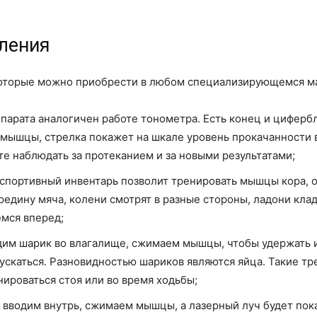
ления
которые можно приобрести в любом специализирующемся ма
парата аналогичен работе тонометра. Есть конец и циферб
мышцы, стрелка покажет на шкале уровень прокачанности 
те наблюдать за протеканием и за новыми результатами;
спортивный инвентарь позволит тренировать мышцы кора, од
редину мяча, колени смотрят в разные стороны, ладони кла
емся вперед;
дим шарик во влагалище, сжимаем мышцы, чтобы удержать 
пускаться. Разновидностью шариков являются яйца. Такие т
ироваться стоя или во время ходьбы;
вводим внутрь, сжимаем мышцы, а лазерный луч будет пок