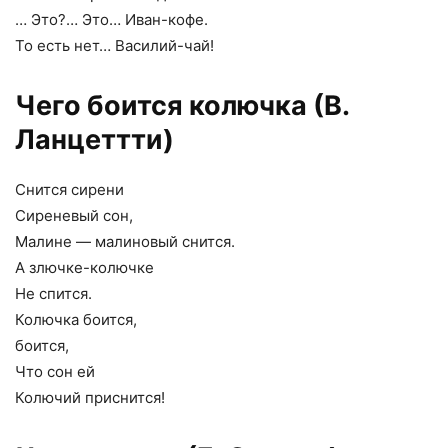
… Это?… Это… Иван-кофе.
То есть нет… Василий-чай!
Чего боится колючка (В.
Ланцеттти)
Снится сирени
Сиреневый сон,
Малине — малиновый снится.
А злючке-колючке
Не спится.
Колючка боится,
боится,
Что сон ей
Колючий приснится!