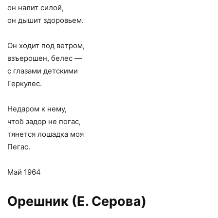
он налит силой,
он дышит здоровьем.
Он ходит под ветром,
взъерошен, белес —
с глазами детскими
Геркулес.
Недаром к нему,
чтоб задор не погас,
тянется лошадка моя
Пегас.
Май 1964
Орешник (Е. Серова)