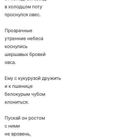
в холодцом поту
проснулся овес.
Прозрачные
утренние небеса
коснулись
шершавых бровей
овса.
Ему с кукурузой дружить
и к пшенице
белокурым чубом
клониться.
Пускай он ростом
с ними
не вровень,