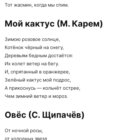
Тот жасмин, когда мы спим.
Мой кактус (М. Карем)
Зимою розовое солнце,
Котёнок чёрный на снегу,
Деревьям бедным достаётся:
Их колет ветер на бегу.
И, спрятанный в оранжерее,
Зелёный кактус мой подрос,
А прикоснусь — кольнёт острее,
Чем зимний ветер и мороз.
Овёс (С. Щипачёв)
От ночной росы,
от холодных звезд