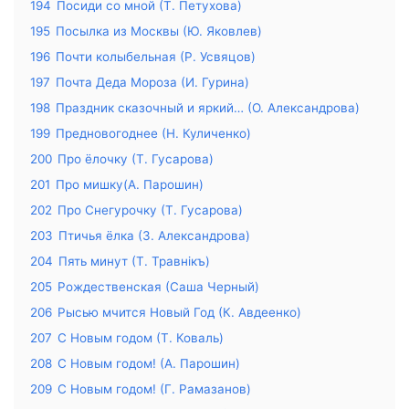
194
Посиди со мной (Т. Петухова)
195
Посылка из Москвы (Ю. Яковлев)
196
Почти колыбельная (Р. Усвяцов)
197
Почта Деда Мороза (И. Гурина)
198
Праздник сказочный и яркий… (О. Александрова)
199
Предновогоднее (Н. Куличенко)
200
Про ёлочку (Т. Гусарова)
201
Про мишку(А. Парошин)
202
Про Снегурочку (Т. Гусарова)
203
Птичья ёлка (З. Александрова)
204
Пять минут (Т. Травнiкъ)
205
Рождественская (Саша Черный)
206
Рысью мчится Новый Год (К. Авдеенко)
207
С Новым годом (Т. Коваль)
208
С Новым годом! (А. Парошин)
209
С Новым годом! (Г. Рамазанов)