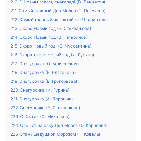
210
С Новым годом, снегопад! (В. Ланцетти)
211
Самый главный Дед Мороз (Т. Петухова)
212
Самый главный из гостей (И. Черницкая)
213
Скоро Новый год (Е. Стеквашова)
214
Скоро Новый год (В. Татаринов)
215
Скоро Новый год! (О. Чусовитина)
216
Скоро-скоро Новый год (И. Гурина)
217
Снегурочка (О. Беляевская)
218
Снегурочка (Е. Благинина)
219
Снегурочка (Е. Григорьева)
220
Снегурочка (И. Гурина)
221
Снегурочка (А. Парошин)
222
Снегурочка (Е. Стеквашова)
223
Событие (С. Михалков)
224
Спешит на ёлку Дед Мороз (О. Корнеева)
225
Стану Дедушкой Морозом (Т. Коваль)