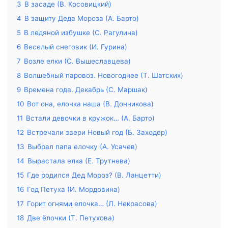
3
В засаде (В. Косовицкий)
4
В защиту Деда Мороза (А. Барто)
5
В ледяной избушке (С. Рагулина)
6
Веселый снеговик (И. Гурина)
7
Возле елки (С. Вышеславцева)
8
Волшебный паровоз. Новогоднее (Т. Шатских)
9
Времена года. Декабрь (С. Маршак)
10
Вот она, елочка наша (В. Донникова)
11
Встали девочки в кружок… (А. Барто)
12
Встречали звери Новый год (Б. Заходер)
13
Выбрал папа елочку (А. Усачев)
14
Вырастала елка (Е. Трутнева)
15
Где родился Дед Мороз? (В. Ланцетти)
16
Год Петуха (И. Мордовина)
17
Горит огнями елочка… (Л. Некрасова)
18
Две ёлочки (Т. Петухова)