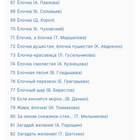
67
Ёлочка (А. Павлова)
68
Ёлочка (Б. Соловьев)
69
Ёлочка (Д. Хорол)
70
Ёлочка (К. Чуковский)
71
Ёлочка, а ёлочка (Т. Маршалова)
72
Ёлочка душистая, ёлочка пушистая (К. Авдеенко)
73
Ёлочка-красавица (Л. Гусельникова)
74
Ёлочка смолистая (А. Кузнецова)
75
Елочная песня (В. Гладышева)
76
Елочный перезвон (Е. Григорьева)
77
Ёлочный шар (В. Берестов)
78
Если кончится мороз…(В. Данько)
79
Живи, ёлочка! (И. Токмакова)
80
За окном снежинок стая… (Т. Мельникова)
81
Загадай желание (А. Парошин)
82
Загадать желание! (Т. Шатских)