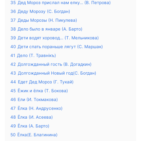
35
Дед Мороз прислал нам елку… (В. Петрова)
36
Деду Морозу (С. Богдан)
37
Деды Морозы (Н. Пикулева)
38
Дело было в январе (А. Барто)
39
Дети водят хоровод… (Т. Мельникова)
40
Дети спать пораньше лягут (С. Маршак)
41
Дело (Т. Травнiкъ)
42
Долгожданный гость (В. Догадкин)
43
Долгожданный Новый год(С. Богдан)
44
Едет Дед Мороз (Г. Тукай)
45
Ёжик и ёлка (Т. Бокова)
46
Ели (И. Токмакова)
47
Ёлка (Н. Андрусенко)
48
Ёлка (И. Асеева)
49
Ёлка (А. Барто)
50
Ёлка(Е. Благинина)