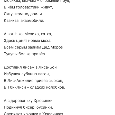
Мос-Ква, ква-ква – огромный пруд,
В нём головастики живут,
Лягушкам подарили
Ква-ква, аквамобили.
А вот Нью-Мехико, ха-ха,
Здесь ценят новые меха.
Всем серым зайкам Дед Мороз
Тулупы белые привёз.
Доставил лисам в Лиса-Бон
Избушек лубяных вагон,
В Лис-Анжилис привёз сырков,
В Тби-Лиси – сладких колобков.
А в деревеньку Хрюсинки
Подкинул бисер, бусинки,
Сверкают хрюшки в Хрюсинках