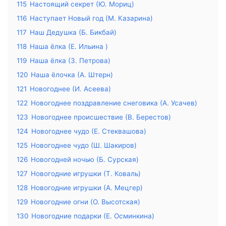
115
Настоящий секрет (Ю. Мориц)
116
Наступает Новый год (М. Казарина)
117
Наш Дедушка (Б. Бикбай)
118
Наша ёлка (Е. Ильина )
119
Наша ёлка (З. Петрова)
120
Наша ёлочка (А. Штерн)
121
Новогоднее (И. Асеева)
122
Новогоднее поздравление снеговика (А. Усачев)
123
Новогоднее происшествие (В. Берестов)
124
Новогоднее чудо (Е. Стеквашова)
125
Новогоднее чудо (Ш. Шакиров)
126
Новогодней ночью (Б. Сурская)
127
Новогодние игрушки (Т. Коваль)
128
Новогодние игрушки (А. Мецгер)
129
Новогодние огни (О. Высотская)
130
Новогодние подарки (Е. Осминкина)