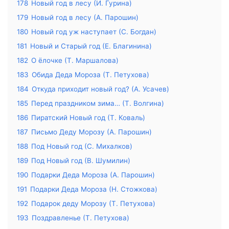
178
Новый год в лесу (И. Гурина)
179
Новый год в лесу (А. Парошин)
180
Новый год уж наступает (С. Богдан)
181
Новый и Старый год (Е. Благинина)
182
О ёлочке (Т. Маршалова)
183
Обида Деда Мороза (Т. Петухова)
184
Откуда приходит новый год? (А. Усачев)
185
Перед праздником зима… (Т. Волгина)
186
Пиратский Новый год (Т. Коваль)
187
Письмо Деду Морозу (А. Парошин)
188
Под Новый год (С. Михалков)
189
Под Новый год (В. Шумилин)
190
Подарки Деда Мороза (А. Парошин)
191
Подарки Деда Мороза (Н. Стожкова)
192
Подарок деду Морозу (Т. Петухова)
193
Поздравленье (Т. Петухова)