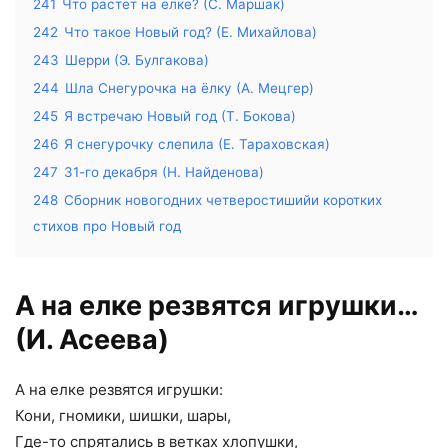
241
Что растет на елке? (С. Маршак)
242
Что такое Новый год? (Е. Михайлова)
243
Шерри (Э. Булгакова)
244
Шла Снегурочка на ёлку (А. Мецгер)
245
Я встречаю Новый год (Т. Бокова)
246
Я снегурочку слепила (Е. Тараховская)
247
31-го декабря (Н. Найденова)
248
Сборник новогодних четверостишийи коротких
стихов про Новый год
А на елке резвятся игрушки…
(И. Асеева)
А на елке резвятся игрушки:
Кони, гномики, шишки, шары,
Где-то спрятались в ветках хлопушки,