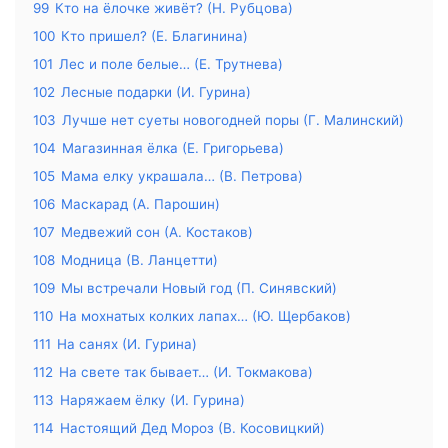
99
Кто на ёлочке живёт? (Н. Рубцова)
100
Кто пришел? (Е. Благинина)
101
Лес и поле белые… (Е. Трутнева)
102
Лесные подарки (И. Гурина)
103
Лучше нет суеты новогодней поры (Г. Малинский)
104
Магазинная ёлка (Е. Григорьева)
105
Мама елку украшала… (В. Петрова)
106
Маскарад (А. Парошин)
107
Медвежий сон (А. Костаков)
108
Модница (В. Ланцетти)
109
Мы встречали Новый год (П. Синявский)
110
На мохнатых колких лапах… (Ю. Щербаков)
111
На санях (И. Гурина)
112
На свете так бывает… (И. Токмакова)
113
Наряжаем ёлку (И. Гурина)
114
Настоящий Дед Мороз (В. Косовицкий)