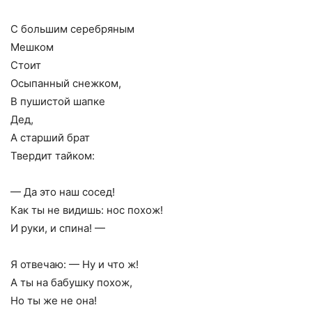
С большим серебряным
Мешком
Стоит
Осыпанный снежком,
В пушистой шапке
Дед,
А старший брат
Твердит тайком:
— Да это наш сосед!
Как ты не видишь: нос похож!
И руки, и спина! —
Я отвечаю: — Ну и что ж!
А ты на бабушку похож,
Но ты же не она!