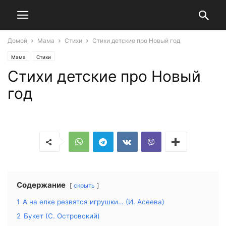
Домой
Мама
Стихи
Стихи детские про Новый год
Мама
Стихи
Стихи детские про Новый
год
Содержание
скрыть
1
А на елке резвятся игрушки… (И. Асеева)
2
Букет (С. Островский)