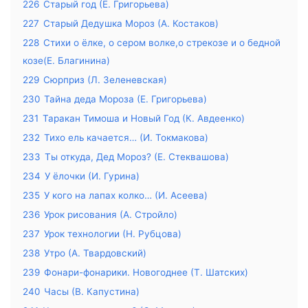
226
Старый год (Е. Григорьева)
227
Старый Дедушка Мороз (А. Костаков)
228
Стихи о ёлке, о сером волке,о стрекозе и о бедной
козе(Е. Благинина)
229
Сюрприз (Л. Зеленевская)
230
Тайна деда Мороза (Е. Григорьева)
231
Таракан Тимоша и Новый Год (К. Авдеенко)
232
Тихо ель качается… (И. Токмакова)
233
Ты откуда, Дед Мороз? (Е. Стеквашова)
234
У ёлочки (И. Гурина)
235
У кого на лапах колко… (И. Асеева)
236
Урок рисования (А. Стройло)
237
Урок технологии (Н. Рубцова)
238
Утро (А. Твардовский)
239
Фонари-фонарики. Новогоднее (Т. Шатских)
240
Часы (В. Капустина)