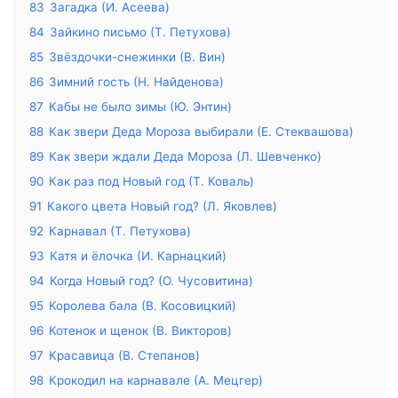
83
Загадка (И. Асеева)
84
Зайкино письмо (Т. Петухова)
85
Звёздочки-снежинки (В. Вин)
86
Зимний гость (Н. Найденова)
87
Кабы не было зимы (Ю. Энтин)
88
Как звери Деда Мороза выбирали (Е. Стеквашова)
89
Как звери ждали Деда Мороза (Л. Шевченко)
90
Как раз под Новый год (Т. Коваль)
91
Какого цвета Новый год? (Л. Яковлев)
92
Карнавал (Т. Петухова)
93
Катя и ёлочка (И. Карнацкий)
94
Когда Новый год? (О. Чусовитина)
95
Королева бала (В. Косовицкий)
96
Котенок и щенок (В. Викторов)
97
Красавица (В. Степанов)
98
Крокодил на карнавале (А. Мецгер)