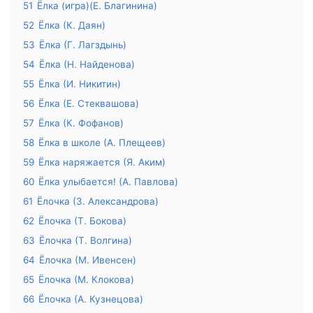
51
Ёлка (игра)(Е. Благинина)
52
Ёлка (К. Даян)
53
Ёлка (Г. Лагздынь)
54
Ёлка (Н. Найденова)
55
Ёлка (И. Никитин)
56
Ёлка (Е. Стеквашова)
57
Ёлка (К. Фофанов)
58
Ёлка в школе (А. Плещеев)
59
Ёлка наряжается (Я. Аким)
60
Ёлка улыбается! (А. Павлова)
61
Ёлочка (З. Александрова)
62
Ёлочка (Т. Бокова)
63
Ёлочка (Т. Волгина)
64
Ёлочка (М. Ивенсен)
65
Ёлочка (М. Клокова)
66
Ёлочка (А. Кузнецова)