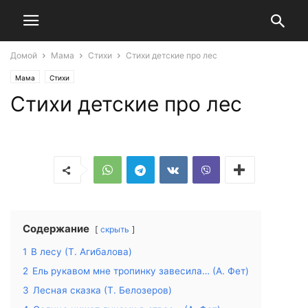
Домой
Мама
Стихи
Стихи детские про лес
Мама
Стихи
Стихи детские про лес
Содержание
скрыть
1
В лесу (Т. Агибалова)
2
Ель рукавом мне тропинку завесила… (А. Фет)
3
Лесная сказка (Т. Белозеров)