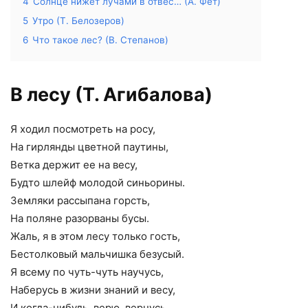
4
Солнце нижет лучами в отвес… (А. Фет)
5
Утро (Т. Белозеров)
6
Что такое лес? (В. Степанов)
В лесу (Т. Агибалова)
Я ходил посмотреть на росу,
На гирлянды цветной паутины,
Ветка держит ее на весу,
Будто шлейф молодой синьорины.
Земляки рассыпана горсть,
На поляне разорваны бусы.
Жаль, я в этом лесу только гость,
Бестолковый мальчишка безусый.
Я всему по чуть-чуть научусь,
Наберусь в жизни знаний и весу,
И когда-нибудь, верю, вернусь