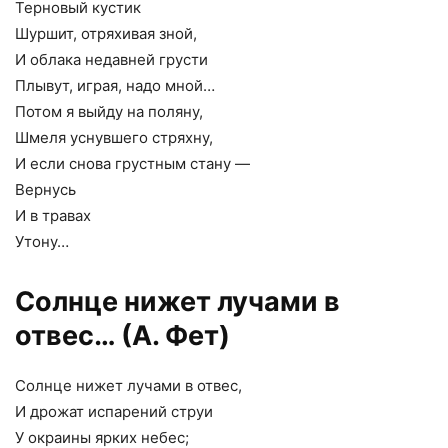
Терновый кустик
Шуршит, отряхивая зной,
И облака недавней грусти
Плывут, играя, надо мной…
Потом я выйду на поляну,
Шмеля уснувшего стряхну,
И если снова грустным стану —
Вернусь
И в травах
Утону…
Солнце нижет лучами в
отвес… (А. Фет)
Солнце нижет лучами в отвес,
И дрожат испарений струи
У окраины ярких небес;