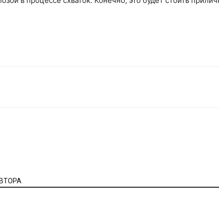
озой в процессе схваток. Конечно, это будет стоить прилич
АВТОРА