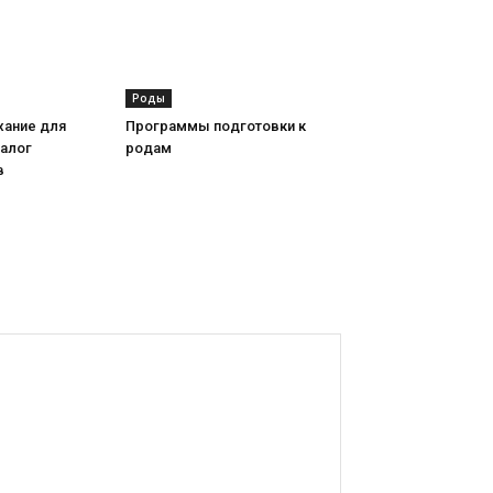
Роды
хание для
Программы подготовки к
алог
родам
в