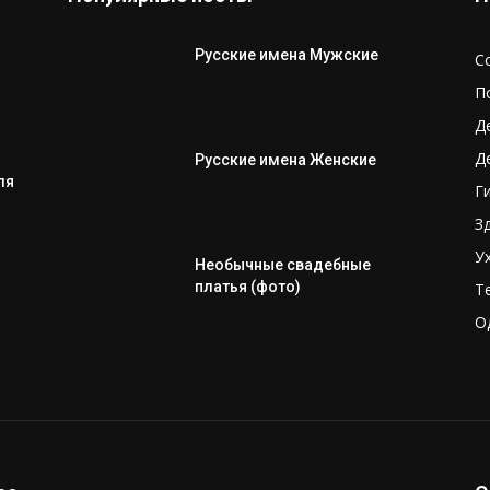
Русские имена Мужские
С
П
Д
Д
Русские имена Женские
ля
Г
З
У
Необычные свадебные
платья (фото)
Т
О