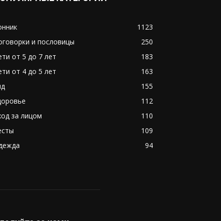
онник
1123
оговорки и пословицы
250
ети от 5 до 7 лет
183
ети от 4 до 5 лет
163
ид
155
доровье
112
ход за лицом
110
есты
109
дежда
94