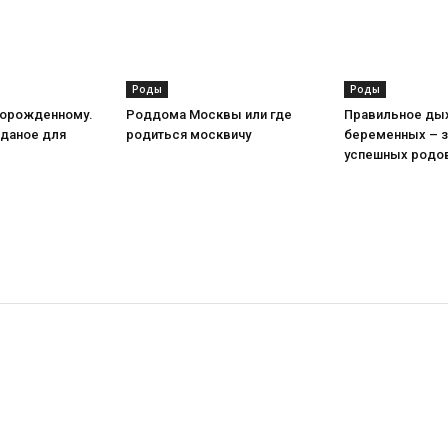
Роды
Роды
ворожденному.
Роддома Москвы или где
Правильное ды
даное для
родиться москвичу
беременных – з
успешных родо