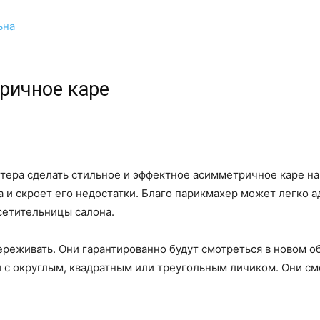
ьна
ричное каре
ера сделать стильное и эффектное асимметричное каре на о
а и скроет его недостатки. Благо парикмахер может легко 
сетительницы салона.
реживать. Они гарантированно будут смотреться в новом о
 с округлым, квадратным или треугольным личиком. Они см