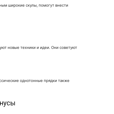
ным широкие скулы, помогут внести
ы
уют новые техники и идеи. Они советуют
ассические однотонные прядки также
инусы