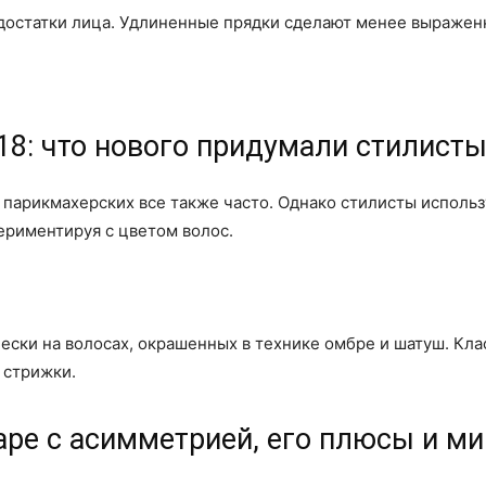
едостатки лица. Удлиненные прядки сделают менее выражен
8: что нового придумали стилист
в парикмахерских все также часто. Однако стилисты использ
ериментируя с цветом волос.
ески на волосах, окрашенных в технике омбре и шатуш. Кл
 стрижки.
аре с асимметрией, его плюсы и м