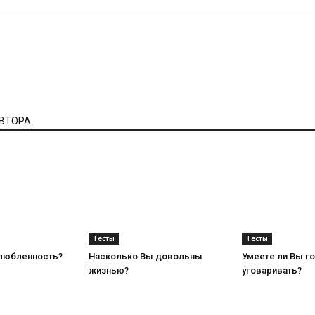
АВТОРА
Тесты
Тесты
любленность?
Насколько Вы довольны
Умеете ли Вы го
жизнью?
уговаривать?