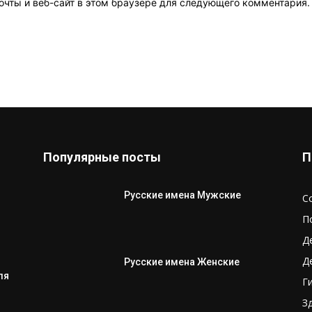
очты и веб-сайт в этом браузере для следующего комментария.
Популярные посты
П
Русские имена Мужские
С
П
Д
Д
Русские имена Женские
ля
Г
З