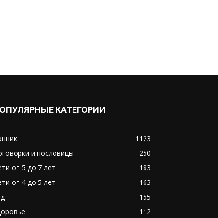
ОПУЛЯРНЫЕ КАТЕГОРИИ
онник
1123
оговорки и пословицы
250
ети от 5 до 7 лет
183
ети от 4 до 5 лет
163
ид
155
доровье
112