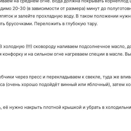
иваем на среднем огне. Вода должна покрывать корнеплод 
одимо 20-30 (в зависимости от размера) минут до полугото
кипяток и залейте прохладную воду. В таком положении нужно
ть брусочками. Переложить в глубокую тару.
В холодную (!!!) сковороду наливаем подсолнечное масло, 
м конфорку и на сильном огне нагреваем специи в масле. Вы
убчики через пресс и перекладываем к свекле, туда же вли
уса (очень хорошо подойдёт винный или яблочный), затем 
ь, её нужно накрыть плотной крышкой и убрать в холодильни