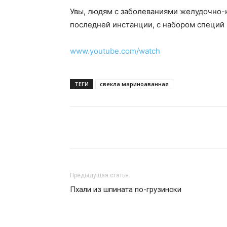
Увы, людям с заболеваниями желудочно-к
последней инстанции, с набором специй 
www.youtube.com/watch
ТЕГИ
свекла мариноаванная
Поделиться
Предыдущая статья
Пхали из шпината по-грузински