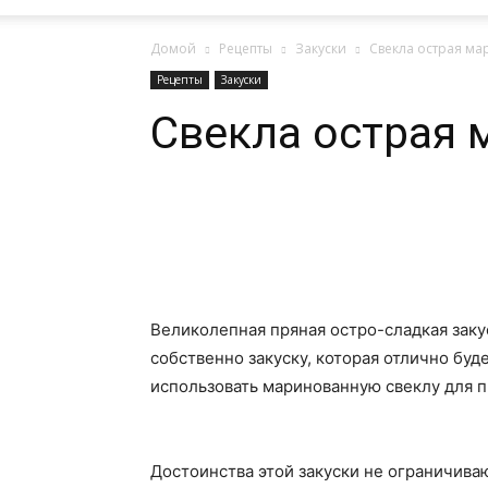
Домой
Рецепты
Закуски
Свекла острая м
Рецепты
Закуски
Свекла острая 
Поделиться
Великолепная пряная остро-сладкая заку
собственно закуску, которая отлично бу
использовать маринованную свеклу для п
Достоинства этой закуски не ограничив