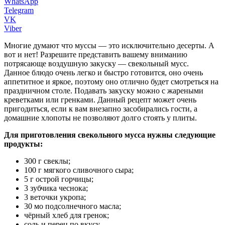
WhatsApp
Telegram
VK
Viber
Многие думают что муссы — это исключительно десерты. А
вот и нет! Разрешите представить вашему вниманию
потрясающе воздушную закуску — свекольный мусс.
Данное блюдо очень легко и быстро готовится, оно очень
аппетитное и яркое, поэтому оно отлично будет смотреться на
праздничном столе. Подавать закуску можно с жареными
креветками или гренками. Данный рецепт может очень
пригодиться, если к вам внезапно засобирались гости, а
домашние хлопоты не позволяют долго стоять у плиты.
Для приготовления свекольного мусса нужны следующие
продукты:
300 г свеклы;
100 г мягкого сливочного сыра;
5 г острой горчицы;
3 зубчика чеснока;
3 веточки укропа;
30 мо подсолнечного масла;
чёрный хлеб для гренок;
соль и перец по вкусу.