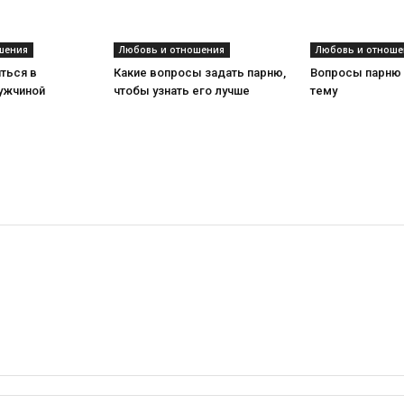
шения
Любовь и отношения
Любовь и отноше
ться в
Какие вопросы задать парню,
Вопросы парню 
мужчиной
чтобы узнать его лучше
тему