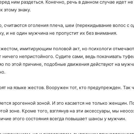
еред ним раздеться. Конечно, речь в данном случае идет не
 этому знаку.
, считаются оголения плеча, шеи (перекидывание волос с 
у, и не один мужчина не пропустит их без внимания.
 жестом, имитирующим половой акт, но психологи отмечают,
т ничего непристойного. Судите сами, ведь покачивать туфе
имо по этой причине, подобные движения действуют на мужчи
но.
ят на языке жестов. Вооружен тот, кто предупрежден. Так 
яется эрогенной зоной. И это касается не только женщин. 
ой зоне. Кроме того, взглянув на эти аксессуары, мы нео
личие этого состояния всегда повышает шансы у мужчин.