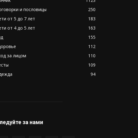
онник
1123
оговорки и пословицы
250
ети от 5 до 7 лет
183
ети от 4 до 5 лет
163
ид
155
доровье
112
ход за лицом
110
есты
109
дежда
94
ледуйте за нами