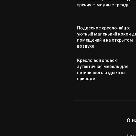
зрения — модные тренды
Подвесное кресло-яйцо:
уютный маленький кокон д
помещений и на открытом
воздухе
Кресло adirondack:
аутентичная мебель для
нетипичного отдыха на
природе
О н
На н