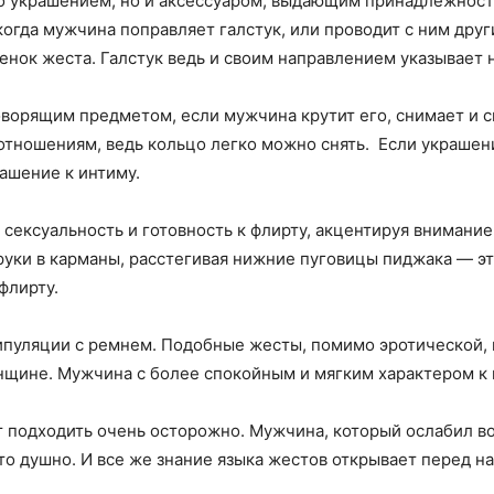
о украшением, но и аксессуаром, выдающим принадлежность
когда мужчина поправляет галстук, или проводит с ним др
енок жеста. Галстук ведь и своим направлением указывает н
ворящим предметом, если мужчина крутит его, снимает и с
к отношениям, ведь кольцо легко можно снять. Если украше
ашение к интиму.
сексуальность и готовность к флирту, акцентируя внимани
 руки в карманы, расстегивая нижние пуговицы пиджака — э
флирту.
уляции с ремнем. Подобные жесты, помимо эротической, н
енщине. Мужчина с более спокойным и мягким характером к
ит подходить очень осторожно. Мужчина, который ослабил в
то душно. И все же знание языка жестов открывает перед 