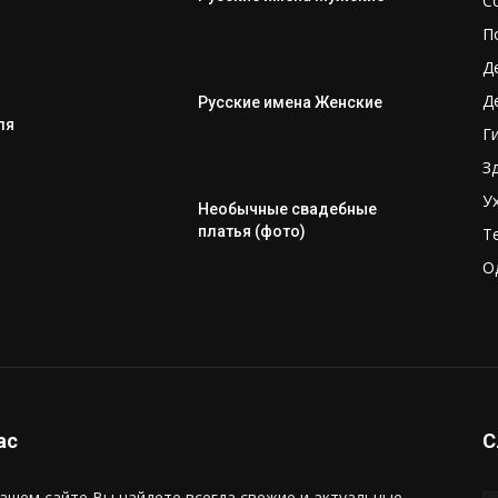
С
П
Д
Д
Русские имена Женские
ля
Г
З
У
Необычные свадебные
платья (фото)
Т
О
ас
С
ашем сайте Вы найдете всегда свежие и актуальные