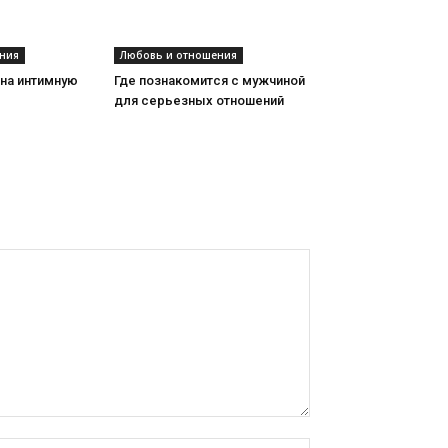
ния
Любовь и отношения
на интимную
Где познакомится с мужчиной
для серьезных отношений