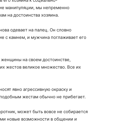
 его хозяина к социально-
угие манипуляции, мы непременно
ам на достоинства хозяина.
нова одевает на палец. Он словно
ние с камнем, и мужчина поглаживает его
е женщины на своем достоинстве,
тих жестов великое множество. Все их
осят явно агрессивную окраску и
 подобным жестам обычно не прибегает.
оротник, может быть вовсе не собирается
нами новые возможности в общении и