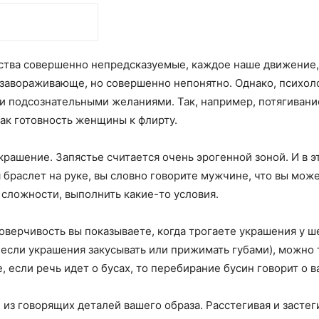
ества совершенно непредсказуемые, каждое наше движение,
 завораживающе, но совершенно непонятно. Однако, психоло
подсознательными желаниями. Так, например, потягивание
ак готовность женщины к флирту.
крашение. Запястье считается очень эрогенной зоной. И в 
я браслет на руке, вы словно говорите мужчине, что вы мож
 сложности, выполнить какие-то условия.
верчивость вы показываете, когда трогаете украшения у ше
 если украшения закусывать или прижимать губами), можно 
е, если речь идет о бусах, то перебирание бусин говорит о
 из говорящих деталей вашего образа. Расстегивая и застег