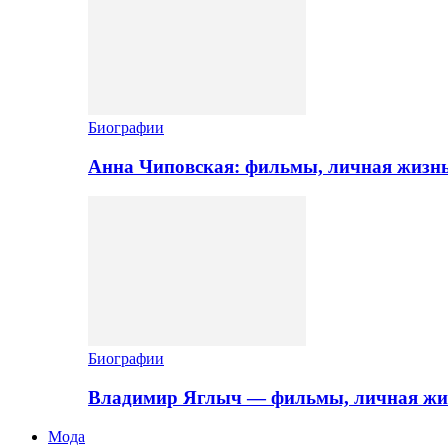
Биографии
Анна Чиповская: фильмы, личная жизн
Биографии
Владимир Яглыч — фильмы, личная жи
Мода