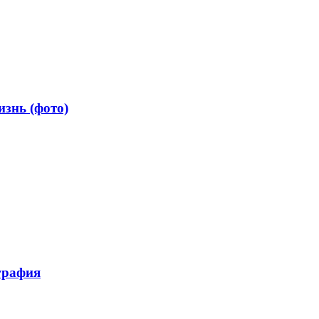
знь (фото)
графия