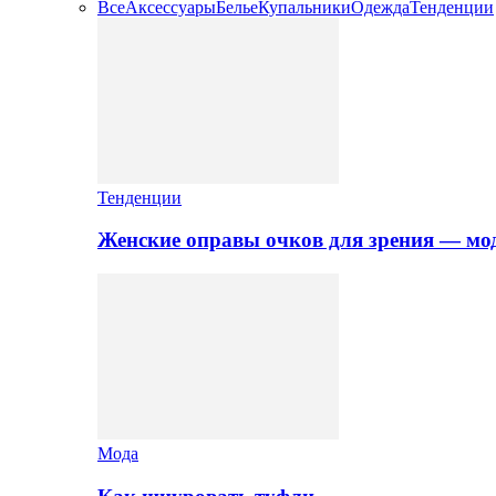
Все
Аксессуары
Белье
Купальники
Одежда
Тенденции
Тенденции
Женские оправы очков для зрения — мо
Мода