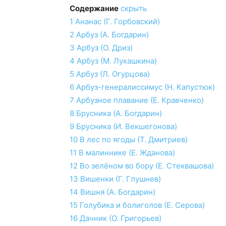
Содержание
скрыть
1
Ананас (Г. Горбовский)
2
Арбуз (А. Богдарин)
3
Арбуз (О. Дриз)
4
Арбуз (М. Лукашкина)
5
Арбуз (Л. Огурцова)
6
Арбуз-генералиссимус (Н. Капустюк)
7
Арбузное плавание (Е. Кравченко)
8
Брусника (А. Богдарин)
9
Брусника (И. Векшегонова)
10
В лес по ягоды (Т. Дмитриев)
11
В малиннике (Е. Жданова)
12
Во зелёном во бору (Е. Стеквашова)
13
Вишенки (Г. Глушнев)
14
Вишня (А. Богдарин)
15
Голубика и болиголов (Е. Серова)
16
Дачник (О. Григорьев)