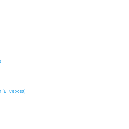
)
 (Е. Серова)