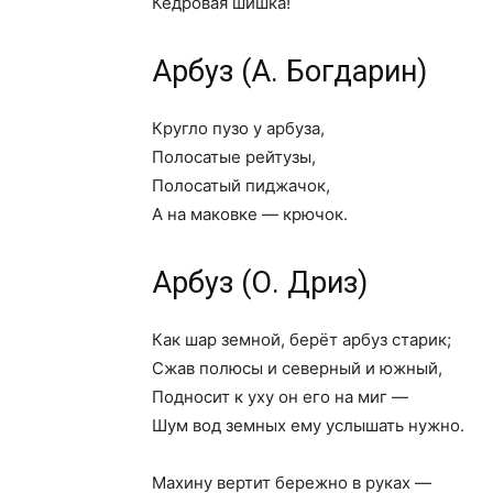
Кедровая шишка!
Арбуз (А. Богдарин)
Кругло пузо у арбуза,
Полосатые рейтузы,
Полосатый пиджачок,
А на маковке — крючок.
Арбуз (О. Дриз)
Как шар земной, берёт арбуз старик;
Сжав полюсы и северный и южный,
Подносит к уху он его на миг —
Шум вод земных ему услышать нужно.
Махину вертит бережно в руках —