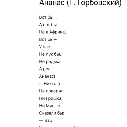
Ананас (Г. Горбовский)
Вот бы…
А вот бы
Не в Африке,
Вот бы –
У нас
Не лук бы,
Не редька,
А рос –
Ананас!
… Никто б
Не поверил,
Ни Гришка,
Ни Мишка.
Сказали бы:
— Это