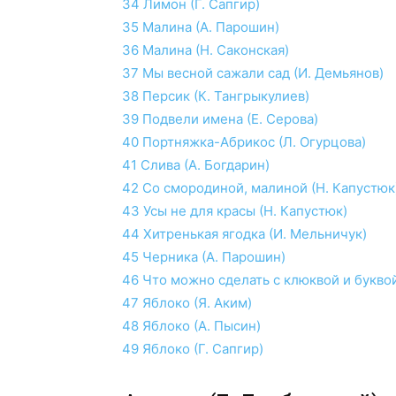
34
Лимон (Г. Сапгир)
35
Малина (А. Парошин)
36
Малина (Н. Саконская)
37
Мы весной сажали сад (И. Демьянов)
38
Персик (К. Тангрыкулиев)
39
Подвели имена (Е. Серова)
40
Портняжка-Абрикос (Л. Огурцова)
41
Слива (А. Богдарин)
42
Со смородиной, малиной (Н. Капустюк
43
Усы не для красы (Н. Капустюк)
44
Хитренькая ягодка (И. Мельничук)
45
Черника (А. Парошин)
46
Что можно сделать с клюквой и буквой
47
Яблоко (Я. Аким)
48
Яблоко (А. Пысин)
49
Яблоко (Г. Сапгир)