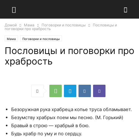
Домой
Мама
Поговорки и пословицы
Пословицы и
поговорки про храбрость
Мама
Поговорки и пословицы
Пословицы и поговорки про
храбрость
Безоружная рука храбреца копье труса обламывает.
Безумству храбрых поем мы песню. (М. Горький)
Бравый в строю — храбрый в бою.
Будь храбр по уму и по сердцу.