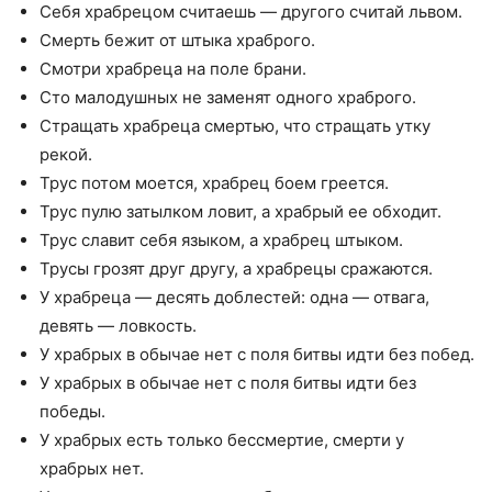
Себя храбрецом считаешь — другого считай львом.
Смерть бежит от штыка храброго.
Смотри храбреца на поле брани.
Сто малодушных не заменят одного храброго.
Стращать храбреца смертью, что стращать утку
рекой.
Трус потом моется, храбрец боем греется.
Трус пулю затылком ловит, а храбрый ее обходит.
Трус славит себя языком, а храбрец штыком.
Трусы грозят друг другу, а храбрецы сражаются.
У храбреца — десять доблестей: одна — отвага,
девять — ловкость.
У храбрых в обычае нет с поля битвы идти без побед.
У храбрых в обычае нет с поля битвы идти без
победы.
У храбрых есть только бессмертие, смерти у
храбрых нет.