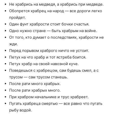
Не храбрись на медведя, а храбрись при медведе.
Обопрется храбрец на народ — все дороги легко
пройдет.
Один фунт храбрости стоит бочки счастья.
Одно нужно стране — быть храбрым на войне.
От того, кто думает о последствиях, храбрости не
жди.
Перед порывом храброго ничто не устоит.
Петух на что храбр и тот ястреба боится.
Петух храбр на своей навозной куче.
Поведешься с храбрецом, сам будешь смел, а с
трусом — сам трусом станешь.
После рати много храбрых.
После рати храбрых много.
При храбром начальнике и трус храбреет.
Пугать храбреца смертью — все равно что пугать
рыбу водой.