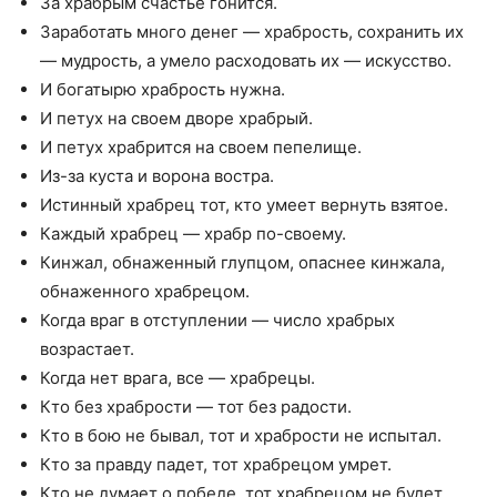
За храбрым счастье гонится.
Заработать много денег — храбрость, сохранить их
— мудрость, а умело расходовать их — искусство.
И богатырю храбрость нужна.
И петух на своем дворе храбрый.
И петух храбрится на своем пепелище.
Из-за куста и ворона востра.
Истинный храбрец тот, кто умеет вернуть взятое.
Каждый храбрец — храбр по-своему.
Кинжал, обнаженный глупцом, опаснее кинжала,
обнаженного храбрецом.
Когда враг в отступлении — число храбрых
возрастает.
Когда нет врага, все — храбрецы.
Кто без храбрости — тот без радости.
Кто в бою не бывал, тот и храбрости не испытал.
Кто за правду падет, тот храбрецом умрет.
Кто не думает о победе, тот храбрецом не будет.