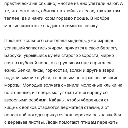
практически не слышно, многие из них улетели на юг. А
те, что остались, обитают в хвойных лесах, так как там
теплее, да и найти корм гораздо проще. В ноябре
многие животные впадают в зимнюю спячку.
Пока нет сильного снегопада медведь, уже изрядно
успевший запастись жиром, прячется в свою берлогу.
Барсуки, укрывшись кучей старого хвороста, мирно
спят в глубокой норе, а в трухлявом пне спрятался
ежик. Белки, лисы, горностаи, волки и другие звери
надели зимние шубки, теперь им не страшны никакие
морозы. Молодые волчата сменили молочные клыки на
постоянные, и теперь могут охотиться наряду со
взрослыми особями. Кабаны, чтобы уберечься от
хищных волков стараются держаться стаями, а от
ненастной погоды прячутся под ворохом осыпавшейся
с деревьев листвы. Люди помогают птицам пережить