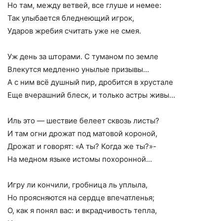
Но там, между ветвей, все глуше и немее:
Так улыбается бледнеющий игрок,
Ударов жребия считать уже не смея.
Уж день за шторами. С туманом по земле
Влекутся медленно унылые призывы…
А с ним всё душный пир, дробится в хрустале
Еще вчерашний блеск, и только астры живы…
Иль это — шествие белеет сквозь листы?
И там огни дрожат под матовой короной,
Дрожат и говорят: «А ты? Когда же ты?»-
На медном языке истомы похоронной…
Игру ли кончили, гробница ль уплыла,
Но проясняются на сердце впечатленья;
О, как я понял вас: и вкрадчивость тепла,