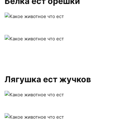
Белка ест орешки
Лягушка ест жучков