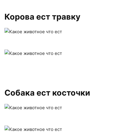
Корова ест травку
Собака ест косточки