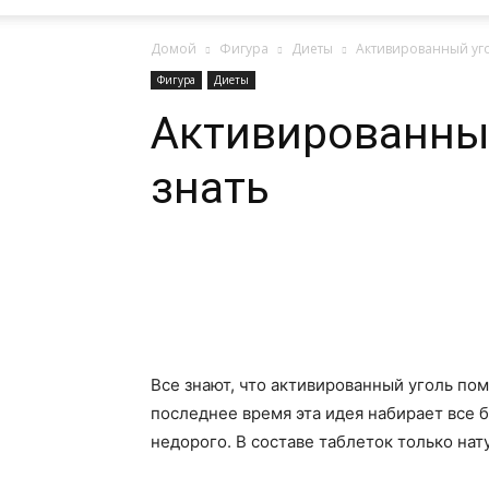
Домой
Фигура
Диеты
Активированный уго
Фигура
Диеты
Активированный
знать
Поделиться
Все знают, что активированный уголь пом
последнее время эта идея набирает все 
недорого. В составе таблеток только на