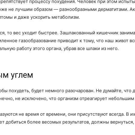
препятствует процессу похудения. Человек при этом испыт
 тоже не лучшим образом — разнообразными дерматитами. А
птомы и даже ускорить метаболизм.
ся, то вес уходит быстрее. Зашлакованный кишечник занима
иленное газообразование приводит к тому, что наш живот в
льную работу этого органа, убрав все шлаки из него.
ым углем
чтобы похудеть, будет немного разочарован. Не думайте, чт
нечно, не исключено, что организм отреагирует небольшим с
азуются не время от времени, они присутствуют всегда. В 
ет добиться более весомых результатов, должны вернуться,