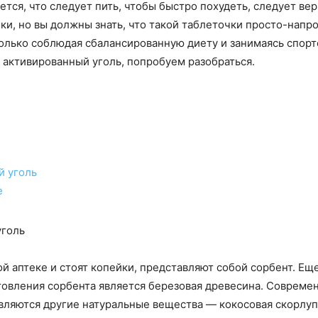
уется, что следует пить, чтобы быстро похудеть, следует в
и, но вы должны знать, что такой таблеточки просто-напро
олько соблюдая сбалансированную диету и занимаясь спорт
т активированный уголь, попробуем разобраться.
й уголь
е
уголь
й аптеке и стоят копейки, представляют собой сорбент. Ещ
овления сорбента является березовая древесина. Совреме
авляются другие натуральные вещества — кокосовая скорлуп