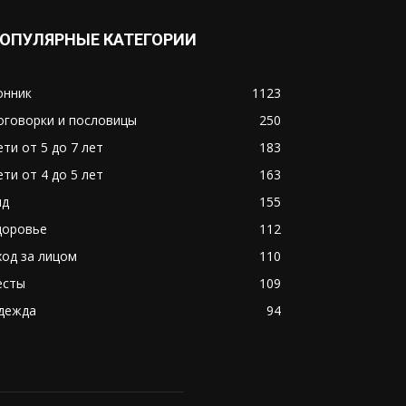
ОПУЛЯРНЫЕ КАТЕГОРИИ
онник
1123
оговорки и пословицы
250
ети от 5 до 7 лет
183
ети от 4 до 5 лет
163
ид
155
доровье
112
ход за лицом
110
есты
109
дежда
94