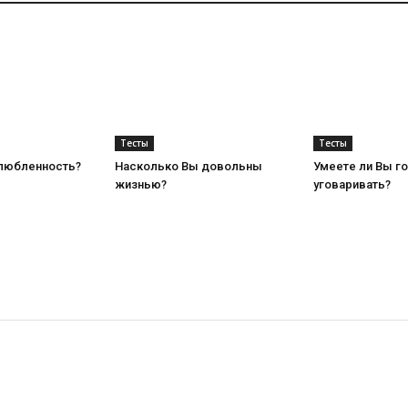
Тесты
Тесты
любленность?
Насколько Вы довольны
Умеете ли Вы го
жизнью?
уговаривать?