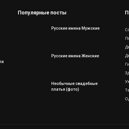
Популярные посты
П
Русские имена Мужские
С
П
Д
Д
Русские имена Женские
ля
Г
З
У
Необычные свадебные
платья (фото)
Т
О