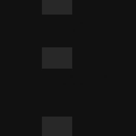
Женские оправы очков для
зрения — модные тренды
Подвесное кресло-яйцо:
уютный маленький кокон для
помещений и на открытом
воздухе