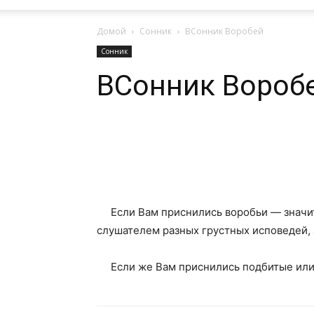
Домой
Сонник
ВСонник Воробей
Сонник
ВСонник Вороб
Поделиться
Если Вам приснились воробьи — значит.
слушателем разных грустных исповедей, 
Если же Вам приснились подбитые или г