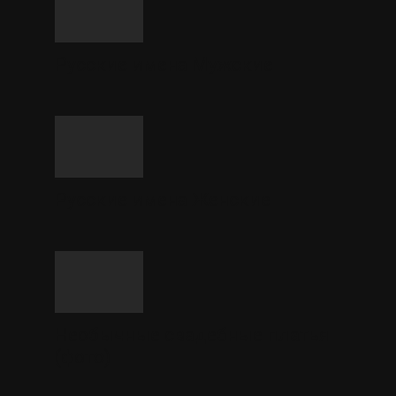
Русские имена Мужские
Русские имена Женские
Необычные свадебные платья
(фото)