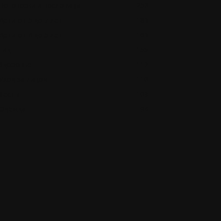
Поговорки и пословицы
250
Дети от 5 до 7 лет
183
Дети от 4 до 5 лет
163
Гид
155
Здоровье
112
Уход за лицом
110
Тесты
109
Одежда
94