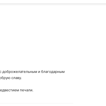
Вас доброжелательным и благодарным
обрую славу.
редвестием печали.