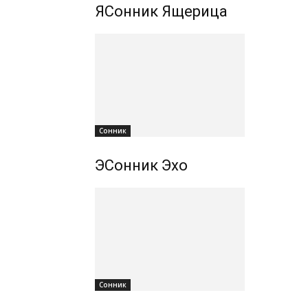
ЯСонник Ящерица
Сонник
ЭСонник Эхо
Сонник