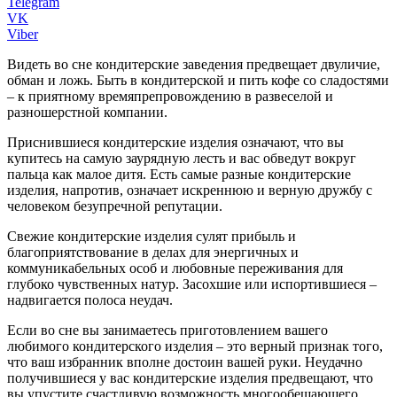
Telegram
VK
Viber
Видеть во сне кондитерские заведения предвещает двуличие,
обман и ложь. Быть в кондитерской и пить кофе со сладостями
– к приятному времяпрепровождению в развеселой и
разношерстной компании.
Приснившиеся кондитерские изделия означают, что вы
купитесь на самую заурядную лесть и вас обведут вокруг
пальца как малое дитя. Есть самые разные кондитерские
изделия, напротив, означает искреннюю и верную дружбу с
человеком безупречной репутации.
Свежие кондитерские изделия сулят прибыль и
благоприятствование в делах для энергичных и
коммуникабельных особ и любовные переживания для
глубоко чувственных натур. Засохшие или испортившиеся –
надвигается полоса неудач.
Если во сне вы занимаетесь приготовлением вашего
любимого кондитерского изделия – это верный признак того,
что ваш избранник вполне достоин вашей руки. Неудачно
получившиеся у вас кондитерские изделия предвещают, что
вы упустите счастливую возможность многообещающего