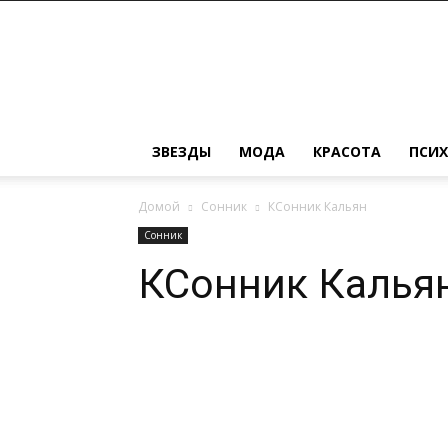
Женский
журнал
о
моде,
красоте,
замужестве
ЗВЕЗДЫ
МОДА
КРАСОТА
ПСИ
и
детях
Домой
Сонник
КСонник Кальян
Сонник
КСонник Калья
Поделиться