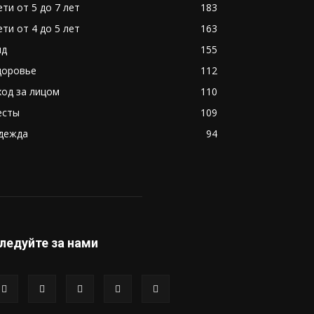
ети от 5 до 7 лет
183
ети от 4 до 5 лет
163
ид
155
доровье
112
ход за лицом
110
есты
109
дежда
94
ледуйте за нами