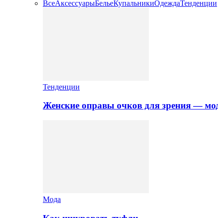
Все
Аксессуары
Белье
Купальники
Одежда
Тенденции
Тенденции
Женские оправы очков для зрения — мо
Мода