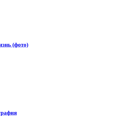
знь (фото)
графия