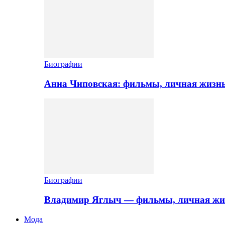
Биографии
Анна Чиповская: фильмы, личная жизн
Биографии
Владимир Яглыч — фильмы, личная жи
Мода