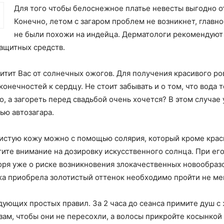
Для того чтобы белоснежное платье невесты выгодно о
Конечно, летом с загаром проблем не возникнет, главно
не были похожи на индейца. Дерматологи рекомендуют заг
ащитных средств.
тит Вас от солнечных ожогов. Для получения красивого ро
онечностей к сердцу. Не стоит забывать и о том, что вода 
о, а загореть перед свадьбой очень хочется? В этом случае 
ью автозагара.
истую кожу можно с помощью солярия, который кроме краси
тите внимание на дозировку искусственного солнца. При е
воря уже о риске возникновения злокачественных новообразо
ожа приобрела золотистый оттенок необходимо пройти не ме
дующих простых правил. За 2 часа до сеанса примите душ с
зам, чтобы они не пересохли, а волосы прикройте косынкой