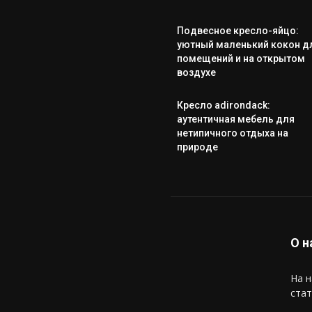
Подвесное кресло-яйцо:
уютный маленький кокон д
помещений и на открытом
воздухе
Кресло adirondack:
аутентичная мебель для
нетипичного отдыха на
природе
О н
На н
стат