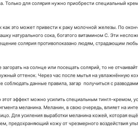
ра. Только для солярия нужно приобрести специальный кр
ак как это может привести к раку молочной железы. По окон
шку натурального сока, богатого витамином C. Эти неслож
 посещение солярия противопоказано людям, страдающим лю
загорать на солнце или посещать солярий, то не отчаивайт
 нужный оттенок. Через час после мытья на увлажнённую к
 не соблюдать данные правила, загар получиться с разводами
то этот эффект можно усилить специальным тингл-кремом, 
игмента меланина. Меланин, в свою очередь, влияет на инт
 лицо. Для усиления выработки меланина кожей, которая ещ
рем, предохраняющий кожу от чрезмерного воздействия уль