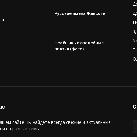
Д
Д
Русские имена Женские
ля
Г
З
У
Необычные свадебные
платья (фото)
Т
О
ас
С
ашем сайте Вы найдете всегда свежие и актуальные
ьи на разные темы