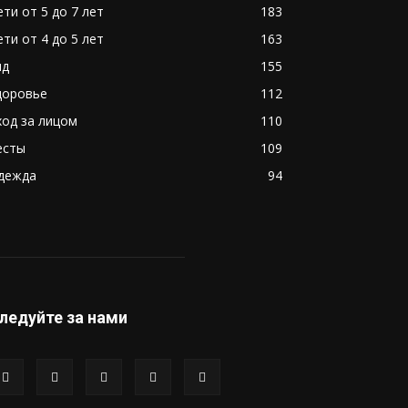
ети от 5 до 7 лет
183
ети от 4 до 5 лет
163
ид
155
доровье
112
ход за лицом
110
есты
109
дежда
94
ледуйте за нами