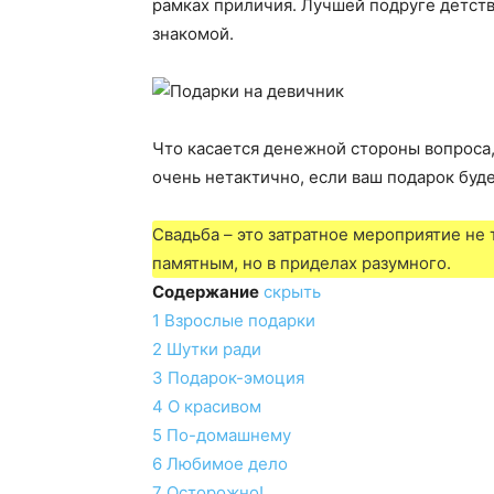
рамках приличия. Лучшей подруге детств
знакомой.
Что касается денежной стороны вопроса,
очень нетактично, если ваш подарок буд
Свадьба – это затратное мероприятие не
памятным, но в приделах разумного.
Содержание
скрыть
1
Взрослые подарки
2
Шутки ради
3
Подарок-эмоция
4
О красивом
5
По-домашнему
6
Любимое дело
7
Осторожно!