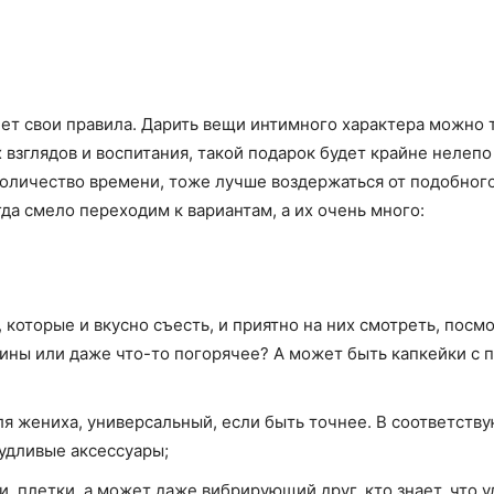
еет свои правила. Дарить вещи интимного характера можно 
х взглядов и воспитания, такой подарок будет крайне нелеп
оличество времени, тоже лучше воздержаться от подобног
да смело переходим к вариантам, а их очень много:
, которые и вкусно съесть, и приятно на них смотреть, посм
ины или даже что-то погорячее? А может быть капкейки с 
для жениха, универсальный, если быть точнее. В соответст
удливые аксессуары;
, плетки, а может даже вибрирующий друг, кто знает, что у