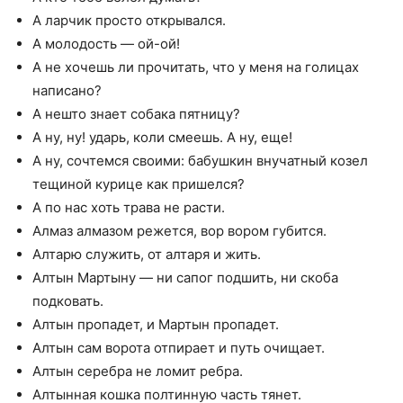
А ларчик просто открывался.
А молодость — ой-ой!
А не хочешь ли прочитать, что у меня на голицах
написано?
А нешто знает собака пятницу?
А ну, ну! ударь, коли смеешь. А ну, еще!
А ну, сочтемся своими: бабушкин внучатный козел
тещиной курице как пришелся?
А по нас хоть трава не расти.
Алмаз алмазом режется, вор вором губится.
Алтарю служить, от алтаря и жить.
Алтын Мартыну — ни сапог подшить, ни скоба
подковать.
Алтын пропадет, и Мартын пропадет.
Алтын сам ворота отпирает и путь очищает.
Алтын серебра не ломит ребра.
Алтынная кошка полтинную часть тянет.