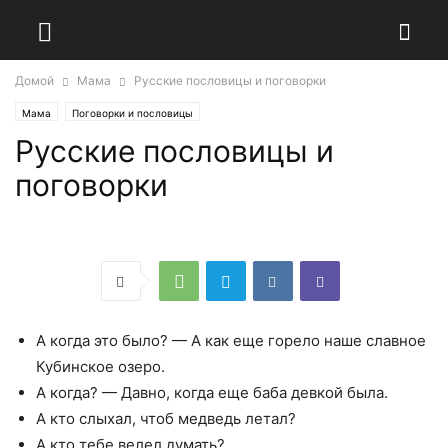
Домой
Мама
Русские пословицы и поговорки
Мама
Поговорки и пословицы
Русские пословицы и
поговорки
А когда это было? — А как еще горело наше славное
Кубинское озеро.
А когда? — Давно, когда еще баба девкой была.
А кто слыхал, чтоб медведь летал?
А кто тебе велел думать?