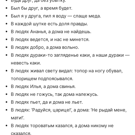
Будь друг, да без убытку.
Был бы друг, а время будет.
Был я у друга, пил я воду — слаще меда.
В каждой шутке есть доля правды.
В людях Ананья, а дома не найдешь.
В людях ведется, и нас не минется.
В людях добро, а дома вольно.
В людях дураки-то загляденье каки, а наши дураки —
невесть каки.
В людях живал свету видал: топор на ногу обувал,
топорищем подпоясывался.
В людях Илья, а дома свинья.
В людях не гожусь, так дома належусь.
В людях пьет, да и дома не льет.
В людях: ‘Радуйся, царице!’, а дома: ‘Не рыдай мене,
мати!’.
В людях тороватым казался, а дома никому не
сказался.