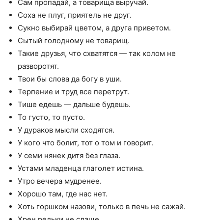
Сам пропадай, а товарища выручай.
Соха не плуг, приятель не друг.
Сукно выбирай цветом, а друга приветом.
Сытый голодному не товарищ.
Такие друзья, что схватятся — так колом не
разворотят.
Твои бы слова да богу в уши.
Терпение и труд все перетрут.
Тише едешь — дальше будешь.
То густо, то пусто.
У дураков мысли сходятся.
У кого что болит, тот о том и говорит.
У семи нянек дитя без глаза.
Устами младенца глаголет истина.
Утро вечера мудренее.
Хорошо там, где нас нет.
Хоть горшком назови, только в печь не сажай.
Хрен редьки не слаще.