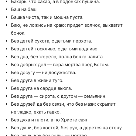
Бахарь, что сахар, а в подонках пушина.
Баш на баш.
Башка чиста, так и мошна пуста.
Баю, не ложись на краю: придет волчок, выхватит
бочок.
Без детей сухота, с детьми перхота.
Без детей тоскливо, с детьми водливо.
Без дна, без жерела, полна бочка налита.
Без добрых дел — вера мертва пред Богом.
Без досугу — ни досужества.
Без друга в жизни туго.
Без друга на сердце вьюга.
Без друга — сирота, с другом — семьянин.
Без друзей да без связи, что без мази: скрыпит,
негладко, ехать гадко.
Без духа и плоти, а по Христе свят.
Без души, без костей, без рук, а дерется на стену.
Без души, как без воды, — мертво.