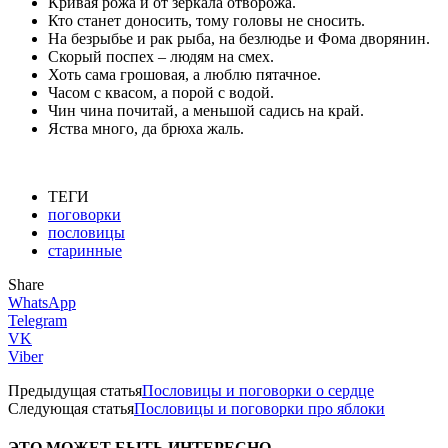
Кривая рожа и от зеркала отворожа.
Кто станет доносить, тому головы не сносить.
На безрыбье и рак рыба, на безлюдье и Фома дворянин.
Скорый поспех – людям на смех.
Хоть сама грошовая, а люблю пятачное.
Часом с квасом, а порой с водой.
Чин чина почитай, а меньшой садись на край.
Яства много, да брюха жаль.
ТЕГИ
поговорки
пословицы
старинные
Share
WhatsApp
Telegram
VK
Viber
Предыдущая статья
Пословицы и поговорки о сердце
Следующая статья
Пословицы и поговорки про яблоки
ЭТО МОЖЕТ БЫТЬ ИНТЕРЕСНО