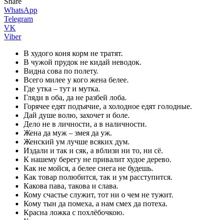
Share
WhatsApp
Telegram
VK
Viber
В худого коня корм не тратят.
В чужой прудок не кидай неводок.
Видна сова по полету.
Всего милее у кого жена белее.
Где утка – тут и мутка.
Гляди в оба, да не разбей лоба.
Горячее едят подъячие, а холодное едят голодные.
Дай душе волю, захочет и боле.
Дело не в личности, а в наличности.
Жена да муж – змея да уж.
Женский ум лучше всяких дум.
Издали и так и сяк, а вблизи ни то, ни сё.
К нашему берегу не привалит худое дерево.
Как не мойся, а белее снега не будешь.
Как товар полюбится, так и ум расступится.
Какова пава, такова и слава.
Кому счастье служит, тот ни о чем не тужит.
Кому тын да помеха, а нам смех да потеха.
Красна ложка с похлёбочкою.