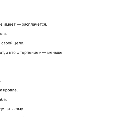
не имеет — расплачется.
ели.
 своей цели.
ет, а кто с терпением — меньше.
.
а кровле.
ебе.
делать кому.