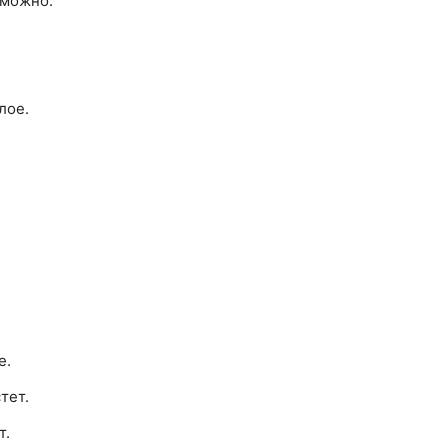
 можно.
лое.
е.
тет.
т.