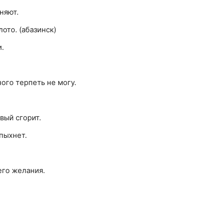
няют.
ото. (абазинск)
.
ого терпеть не могу.
вый сгорит.
пыхнет.
его желания.