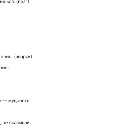
шься. (лезг)
ение. (аварск)
ние.
е — мудрость.
, не сказывай.