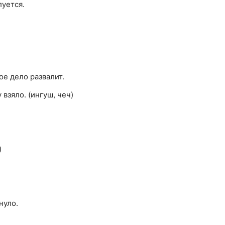
уется.
ое дело развалит.
взяло. (ингуш, чеч)
)
нуло.