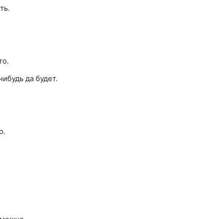
ть.
то.
нибудь да будет.
о.
.