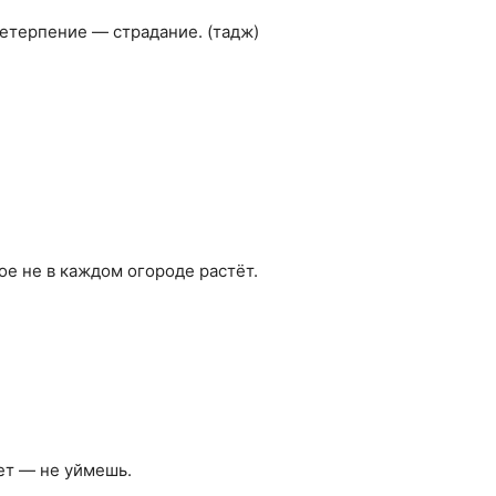
етерпение — страдание. (тадж)
ое не в каждом огороде растёт.
дет — не уймешь.