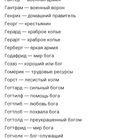
Гантрам — военный ворон
Генрих — домашний правитель
Георг — крестьянин
Герард — храброе копье
Герарт — храброе копье
Герберт — яркая армия
Годафрид — мир бога
Гоззо — хороший или бог
Гомерик — трудовые ресурсы
Горст — лесистый холм
Готтард — сильный богом
Готтилф — помощь бога
Готтлиб — любовь бога
Готтлоб — похвала бога
Готтолд — преукрашенный богом
Готтфрид — мир бога
Готчолк — бог-служащий