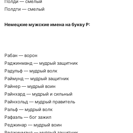
Полди — смелый
Полдти — смелый
Немецкие мужские имена на букву Р:
Рабан — ворон
Раджинманд — мудрый защитник
Радульф — мудрый волк
Раймунд — мудрый защитник
Райнер — мудрый воин
Райнхард — мудрый и сильный
Райнхольд — мудрый правитель
Ральф — мудрый волк
Рафаэль — бог зажил
Реджинар — мудрый воин
Реджинманд — мудрый защитник