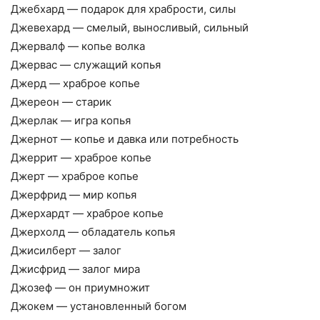
Джебхард — подарок для храбрости, силы
Джевехард — смелый, выносливый, сильный
Джервалф — копье волка
Джервас — служащий копья
Джерд — храброе копье
Джереон — старик
Джерлак — игра копья
Джернот — копье и давка или потребность
Джеррит — храброе копье
Джерт — храброе копье
Джерфрид — мир копья
Джерхардт — храброе копье
Джерхолд — обладатель копья
Джисилберт — залог
Джисфрид — залог мира
Джозеф — он приумножит
Джокем — установленный богом