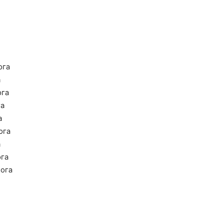
ога
а
ога
га
а
ога
а
ога
ога