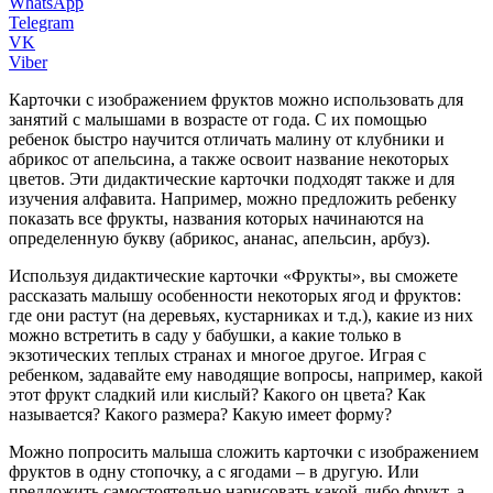
WhatsApp
Telegram
VK
Viber
Карточки с изображением фруктов можно использовать для
занятий с малышами в возрасте от года. С их помощью
ребенок быстро научится отличать малину от клубники и
абрикос от апельсина, а также освоит название некоторых
цветов. Эти дидактические карточки подходят также и для
изучения алфавита. Например, можно предложить ребенку
показать все фрукты, названия которых начинаются на
определенную букву (абрикос, ананас, апельсин, арбуз).
Используя дидактические карточки «Фрукты», вы сможете
рассказать малышу особенности некоторых ягод и фруктов:
где они растут (на деревьях, кустарниках и т.д.), какие из них
можно встретить в саду у бабушки, а какие только в
экзотических теплых странах и многое другое. Играя с
ребенком, задавайте ему наводящие вопросы, например, какой
этот фрукт сладкий или кислый? Какого он цвета? Как
называется? Какого размера? Какую имеет форму?
Можно попросить малыша сложить карточки с изображением
фруктов в одну стопочку, а с ягодами – в другую. Или
предложить самостоятельно нарисовать какой-либо фрукт, а