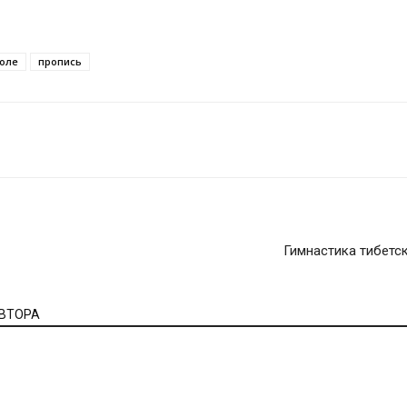
коле
пропись
Гимнастика тибетс
АВТОРА