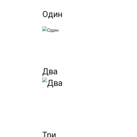
Один
Два
Три