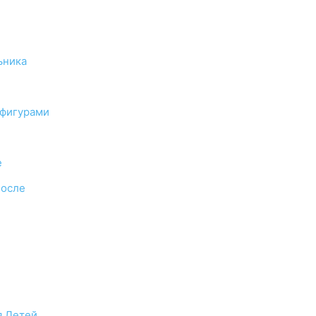
ьника
 фигурами
е
После
я Детей