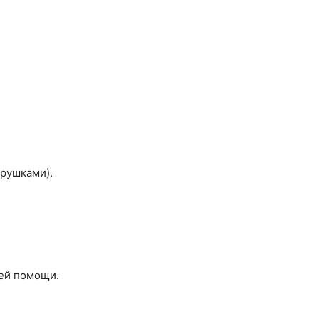
грушками).
ней помощи.