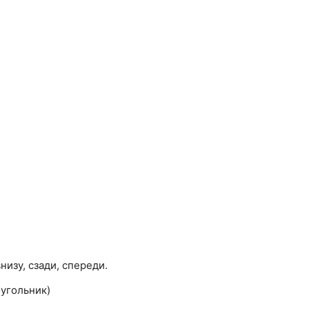
изу, сзади, спереди.
оугольник)