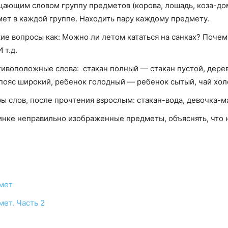
ающим словом группу предметов (корова, лошадь, коза-дом
мет в каждой группе. Находить пару каждому предмету.
кие вопросы как: Можно ли летом кататься на санках? Поче
 т.д.
ивоположные слова: стакан полный — стакан пустой, дерев
 пояс широкий, ребенок голодный — ребенок сытый, чай холо
 слов, после прочтения взрослым: стакан-вода, девочка-ма
инке неправильно изображенные предметы, объяснять, что н
дмет
ет. Часть 2