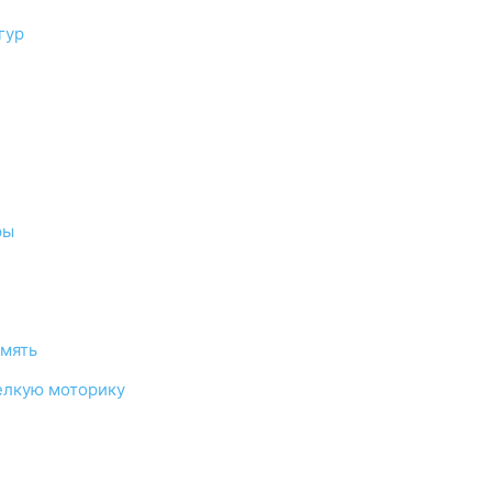
гур
ры
амять
елкую моторику