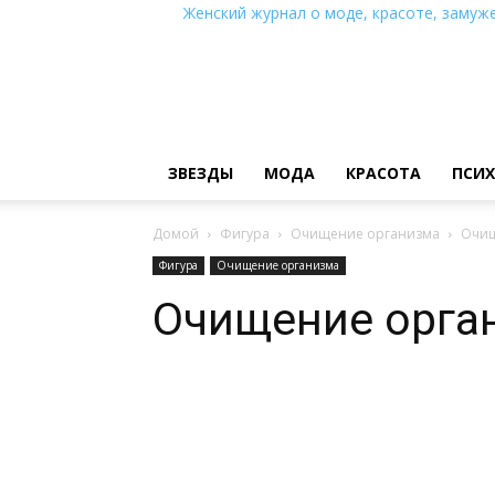
Женский журнал о моде, красоте, замуже
ЗВЕЗДЫ
МОДА
КРАСОТА
ПСИ
Домой
Фигура
Очищение организма
Очищ
Фигура
Очищение организма
Очищение орга
Поделиться