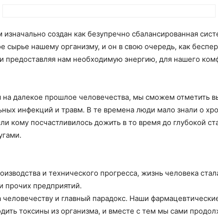
зм изначально создан как безупречно сбалансированная сис
 сырье нашему организму, и он в свою очередь, как беспе
 и предоставляя нам необходимую энергию, для нашего ко
ия на далекое прошлое человечества, мы сможем отметить 
ьных инфекций и травм. В те времена люди мало знали о хр
ли кому посчастливилось дожить в то время до глубокой ст
угами.
изводства и технического прогресса, жизнь человека стал
 и прочих предприятий.
за человечеству и главный парадокс. Наши фармацевтическ
ить токсины из организма, и вместе с тем мы сами продолж