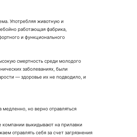
тема. Употребляя животную и
ребойно работающая фабрика,
мфортного и функционального
высокую смертность среди молодого
онических заболеваниях, были
арости — здоровье их не подводило, и
а медленно, но верно отравляться
ие компании выкидывают на прилавки
аем отравлять себя за счет загрязнения