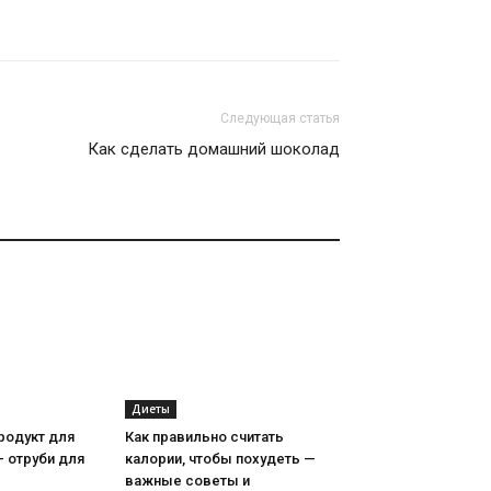
Следующая статья
Как сделать домашний шоколад
Диеты
родукт для
Как правильно считать
– отруби для
калории, чтобы похудеть —
важные советы и