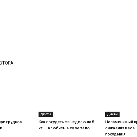
АВТОРА
Диеты
Диеты
при грудном
Как похудеть за неделю на 5
Незаменимый п
и
кг — влюбись в свое тело
снижения веса 
похудения