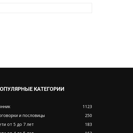
ОПУЛЯРНЫЕ КАТЕГОРИИ
онник
1123
оговорки и пословицы
250
ети от 5 до 7 лет
183