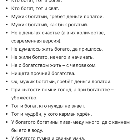
Кто богат, тот и рогат.
Кто богат, тот и свят.
Мужик богатый, гребет деньги лопатой.
Мужик богатый, как бык рогатый.
Не в деньгах счастье (а в их количестве,
современная версия).
Не думалось жить богато, да пришлось.
Не жили богато, нечего и начинать.
Не с богатством жить – с человеком.
Нищета прочней богатства.
Ох, мужик богатый, гребёт деньги лопатой.
При сытости помни голод, а при богатстве –
убожество.
Тот и богат, кто нужды не знает.
Тот и мудрён, у кого карман ядрён.
У богатого богатины пива-меду много, да с камнем
бы его в воду.
У богатого гумна и свинья умна.