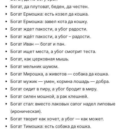
Богат, да плутоват, беден, да честен.
Богат Ермошка: есть козел да кошка.
Богат Ермошка: завел кота да кошку.
Богат ждет пакости, а убог радости.
Богат ждёт пакости, а убог – радости.
Богат Иван — богат и пан.
Богат ищет места, а убог смотрит теста.
Богат, как церковная мышь.
Богат мельник шумом.
Богат Мирошка, а животов — собака да кошка.
Богат мужик — умен, кормна лошадь — добра.
Богат сидит в пиру, а убог бродит в миру.
Богат силен мошной, а рак клешней.
Богат стал: вместо лаковых сапог надел липовые
(ироническая).
Богат творит как хочет, а убог — как может.
Богат Тимошка: есть собака да кошка.