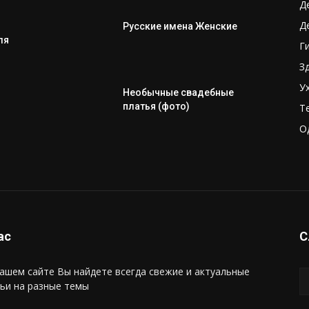
Д
Д
Русские имена Женские
ля
Г
З
У
Необычные свадебные
платья (фото)
Т
О
ас
С
ашем сайте Вы найдете всегда свежие и актуальные
ьи на разные темы