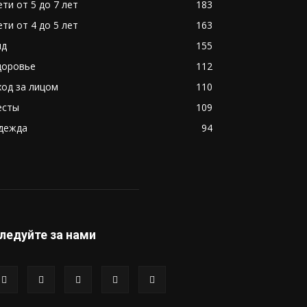
ети от 5 до 7 лет
183
ети от 4 до 5 лет
163
ид
155
доровье
112
ход за лицом
110
есты
109
дежда
94
ледуйте за нами