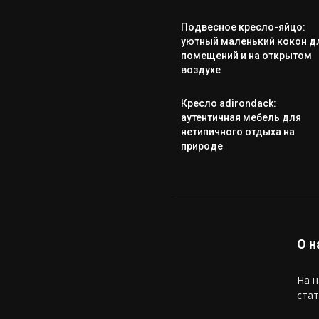
Подвесное кресло-яйцо:
уютный маленький кокон д
помещений и на открытом
воздухе
Кресло adirondack:
аутентичная мебель для
нетипичного отдыха на
природе
О н
На н
стат