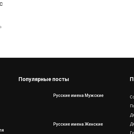
с
а
Популярные посты
П
Русские имена Мужские
С
П
Д
Д
Русские имена Женские
ля
Г