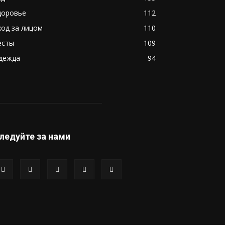
доровье
112
ход за лицом
110
есты
109
дежда
94
ледуйте за нами