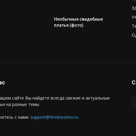
З
У
Необычные свадебные
платья (фото)
Т
О
ас
С
ашем сайте Вы найдете всегда свежие и актуальные
ьи на разные темы
итесь с нами:
support@feminissimo.ru