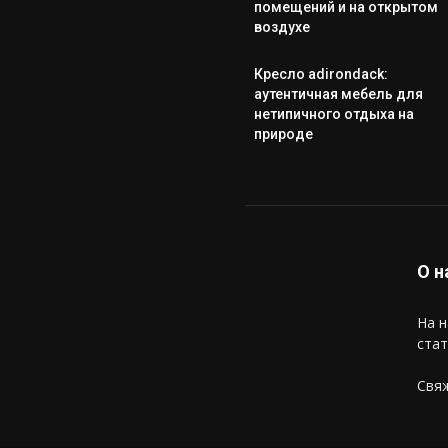
помещений и на открытом
воздухе
Кресло adirondack:
аутентичная мебель для
нетипичного отдыха на
природе
О н
На н
стат
Свяж