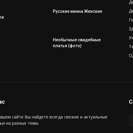
Д
Д
Русские имена Женские
ля
Г
З
У
Необычные свадебные
платья (фото)
Т
О
ас
С
ашем сайте Вы найдете всегда свежие и актуальные
ьи на разные темы