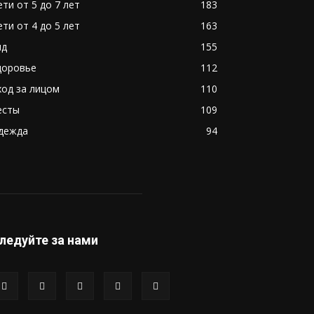
ети от 5 до 7 лет
183
ети от 4 до 5 лет
163
ид
155
доровье
112
ход за лицом
110
есты
109
дежда
94
ледуйте за нами