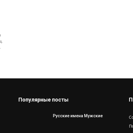
я
д.
ь
Популярные посты
П
Русские имена Мужские
С
П