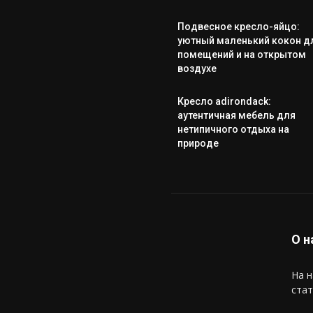
Подвесное кресло-яйцо:
уютный маленький кокон д
помещений и на открытом
воздухе
Кресло adirondack:
аутентичная мебель для
нетипичного отдыха на
природе
О н
На н
стат