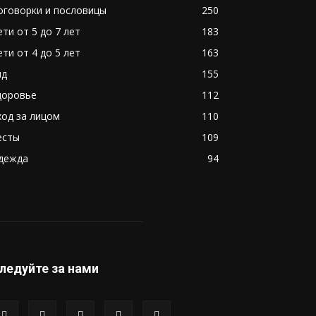
оговорки и пословицы
250
ети от 5 до 7 лет
183
ети от 4 до 5 лет
163
ид
155
доровье
112
ход за лицом
110
есты
109
дежда
94
ледуйте за нами