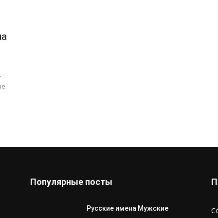
на
в
–
е.
Популярные посты
П
Русские имена Мужские
С