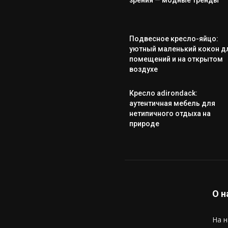
зрения — модные тренды
Подвесное кресло-яйцо:
уютный маленький кокон д
помещений и на открытом
воздухе
Кресло adirondack:
аутентичная мебель для
нетипичного отдыха на
природе
О н
На н