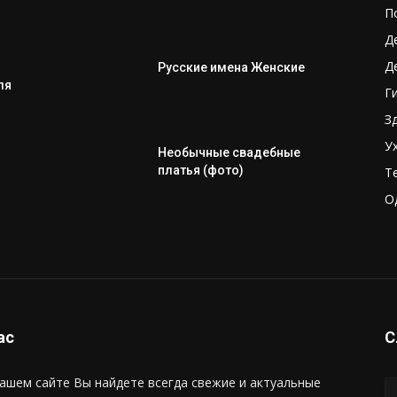
П
Д
Д
Русские имена Женские
ля
Г
З
У
Необычные свадебные
платья (фото)
Т
О
ас
С
ашем сайте Вы найдете всегда свежие и актуальные