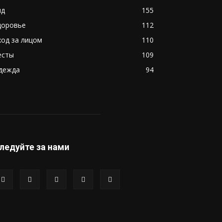
ид
155
доровье
112
ход за лицом
110
есты
109
дежда
94
ледуйте за нами