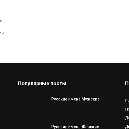
ои
ри
Популярные посты
П
Русские имена Мужские
С
П
Д
Д
Русские имена Женские