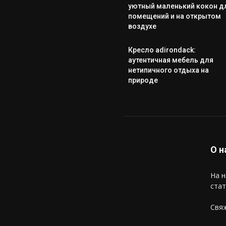
уютный маленький кокон д
помещений и на открытом
воздухе
Кресло adirondack:
аутентичная мебель для
нетипичного отдыха на
природе
О н
На н
стат
Свяж