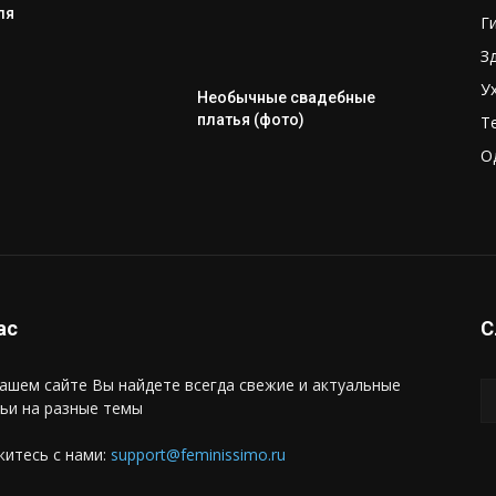
ля
Г
З
У
Необычные свадебные
платья (фото)
Т
О
ас
С
ашем сайте Вы найдете всегда свежие и актуальные
ьи на разные темы
итесь с нами:
support@feminissimo.ru