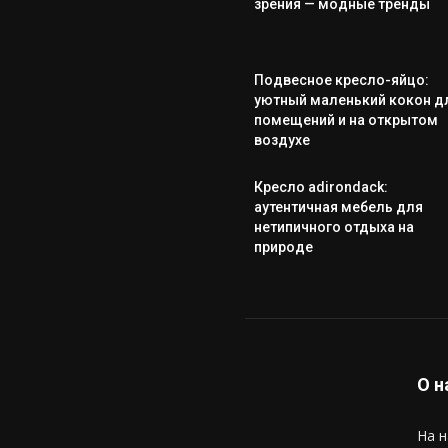
зрения — модные тренды
Подвесное кресло-яйцо:
уютный маленький кокон д
помещений и на открытом
воздухе
Кресло adirondack:
аутентичная мебель для
нетипичного отдыха на
природе
О н
На н