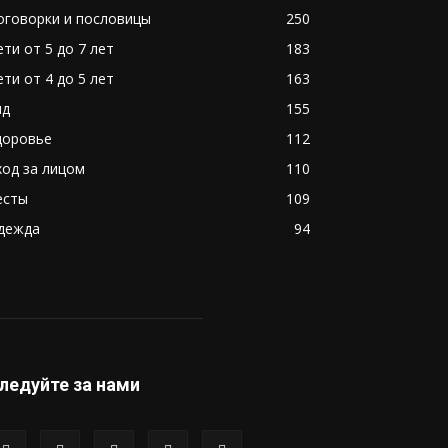
оговорки и пословицы
250
ети от 5 до 7 лет
183
ети от 4 до 5 лет
163
ид
155
доровье
112
ход за лицом
110
есты
109
дежда
94
ледуйте за нами