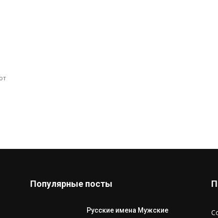
ют
Популярные посты
П
Русские имена Мужские
С