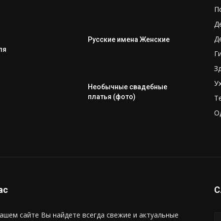
П
Д
Д
Русские имена Женские
ля
Г
З
У
Необычные свадебные
платья (фото)
Т
О
ас
С
ашем сайте Вы найдете всегда свежие и актуальные