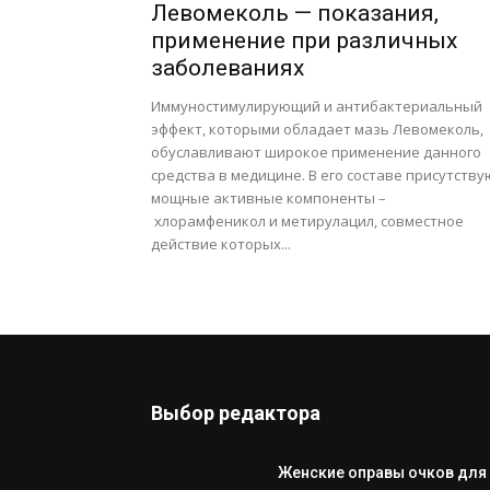
Левомеколь — показания,
применение при различных
заболеваниях
Иммуностимулирующий и антибактериальный
эффект, которыми обладает мазь Левомеколь,
обуславливают широкое применение данного
средства в медицине. В его составе присутству
мощные активные компоненты –
хлорамфеникол и метирулацил, совместное
действие которых...
Выбор редактора
Женские оправы очков для