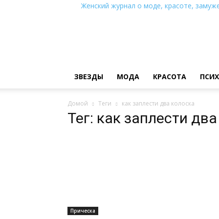
Женский журнал о моде, красоте, замуже
ЗВЕЗДЫ
МОДА
КРАСОТА
ПСИ
Домой
Теги
как заплести два колоска
Тег: как заплести дв
Прическа