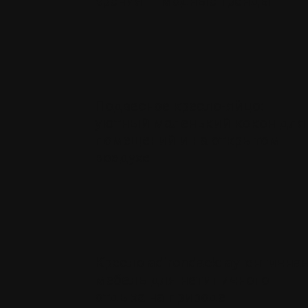
зрения — модные тренды
Подвесное кресло-яйцо:
уютный маленький кокон для
помещений и на открытом
воздухе
Кресло adirondack: аутентична
мебель для нетипичного
отдыха на природе