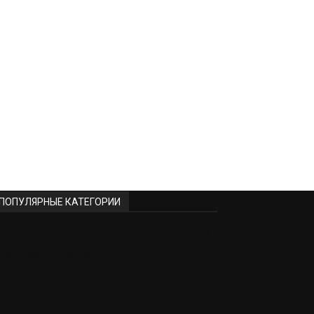
ПОПУЛЯРНЫЕ КАТЕГОРИИ
Сонник
1123
Поговорки и пословицы
250
Дети от 5 до 7 лет
183
Дети от 4 до 5 лет
163