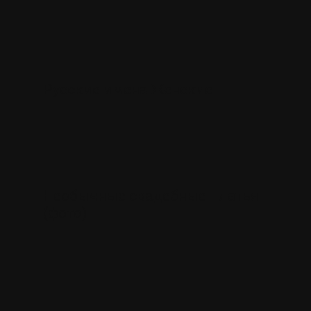
Русские имена Женские
Необычные свадебные платья
(фото)
я