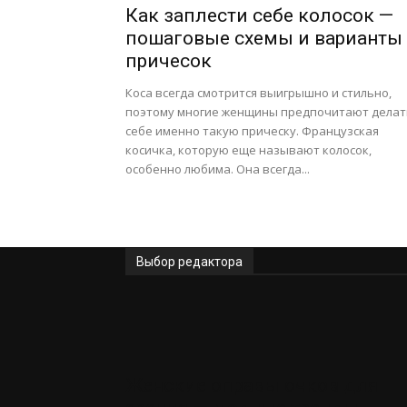
Как заплести себе колосок —
пошаговые схемы и варианты
причесок
Коса всегда смотрится выигрышно и стильно,
поэтому многие женщины предпочитают делат
себе именно такую прическу. Французская
косичка, которую еще называют колосок,
особенно любима. Она всегда...
Выбор редактора
Женские оправы очков для