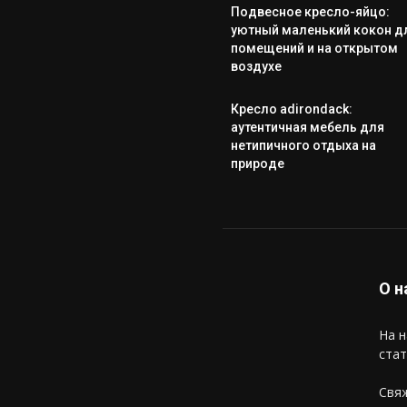
Подвесное кресло-яйцо:
уютный маленький кокон д
помещений и на открытом
воздухе
Кресло adirondack:
аутентичная мебель для
нетипичного отдыха на
природе
О н
На н
стат
Свяж