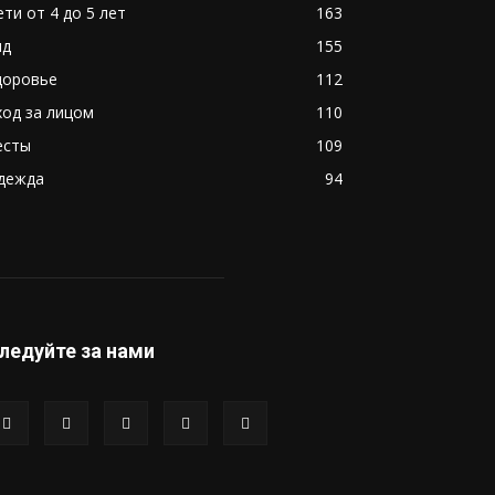
ети от 4 до 5 лет
163
ид
155
доровье
112
ход за лицом
110
есты
109
дежда
94
ледуйте за нами