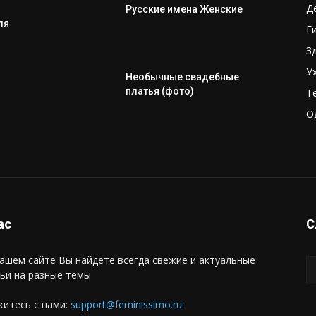
Д
Русские имена Женские
ля
Г
З
У
Необычные свадебные
платья (фото)
Т
О
ас
С
ашем сайте Вы найдете всегда свежие и актуальные
ьи на разные темы
итесь с нами:
support@feminissimo.ru