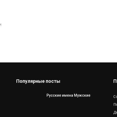
и
Популярные посты
П
Русские имена Мужские
С
П
Д