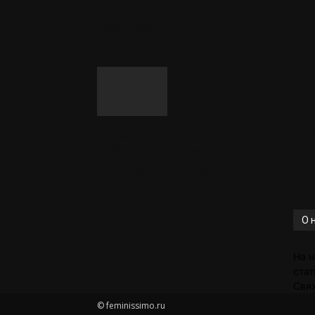
помещений и на открытом
воздухе
Кресло adirondack: аутентична
мебель для нетипичного
отдыха на природе
О 
На н
стат
Свя
© feminissimo.ru