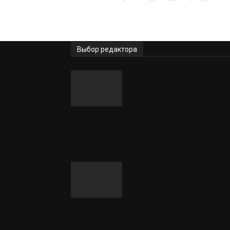
Выбор редактора
Женские оправы очков для
зрения — модные тренды
Подвесное кресло-яйцо:
уютный маленький кокон для