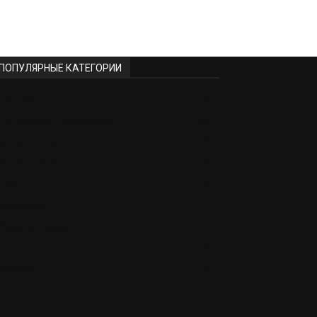
ПОПУЛЯРНЫЕ КАТЕГОРИИ
Сонник
1123
Поговорки и пословицы
250
Дети от 5 до 7 лет
183
Дети от 4 до 5 лет
163
Гид
155
Здоровье
112
Уход за лицом
110
Тесты
109
Одежда
94