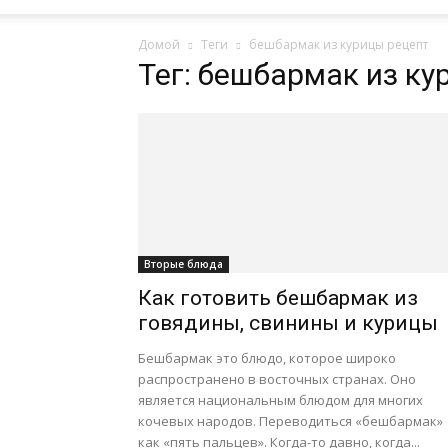
Домой
Теги
бешбармак из курицы рецепт
Тег: бешбармак из ку
Вторые блюда
Как готовить бешбармак из
говядины, свинины и курицы
Бешбармак это блюдо, которое широко
распространено в восточных странах. Оно
является национальным блюдом для многих
кочевых народов. Переводиться «бешбармак»
как «пять пальцев». Когда-то давно, когда...