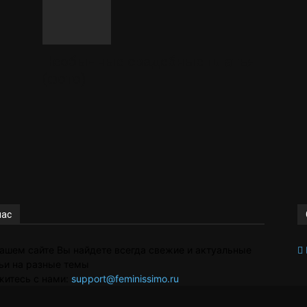
Необычные свадебные платья
(фото)
я
нас
ашем сайте Вы найдете всегда свежие и актуальные
ьи на разные темы
житесь с нами:
support@feminissimo.ru