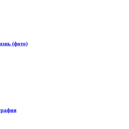
знь (фото)
графия