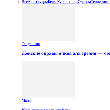
Все
Аксессуары
Белье
Купальники
Одежда
Тенденции
Тенденции
Женские оправы очков для зрения — мо
Мода