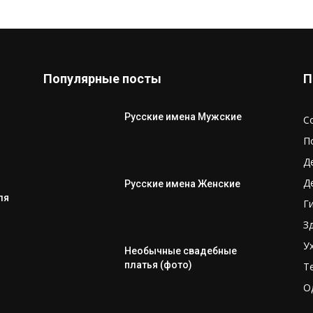
Популярные посты
П
Русские имена Мужские
С
П
Д
Д
Русские имена Женские
ля
Г
З
У
Необычные свадебные
платья (фото)
Т
О