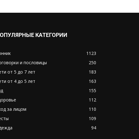
ОПУЛЯРНЫЕ КАТЕГОРИИ
онник
1123
оговорки и пословицы
250
ети от 5 до 7 лет
183
ети от 4 до 5 лет
163
ид
155
доровье
112
ход за лицом
110
есты
109
дежда
94