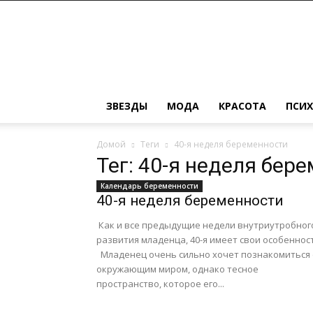
Женский
журнал
о
моде,
красоте,
замужестве
ЗВЕЗДЫ
МОДА
КРАСОТА
ПСИ
и
детях
Домой
Теги
40-я неделя беременности
Тег: 40-я неделя бер
Календарь беременности
40-я неделя беременности
Как и все предыдущие недели внутриутробног
развития младенца, 40-я имеет свои особеннос
Младенец очень сильно хочет познакомиться 
окружающим миром, однако тесное
пространство, которое его...