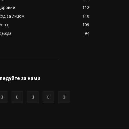
доровье
112
ход за лицом
110
есты
109
дежда
94
ледуйте за нами