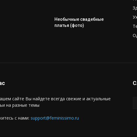
З
У
Необычные свадебные
платья (фото)
Т
О
ас
С
ашем сайте Вы найдете всегда свежие и актуальные
ьи на разные темы
итесь с нами:
support@feminissimo.ru