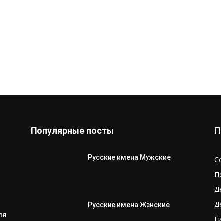
Популярные посты
П
Русские имена Мужские
С
П
Д
Д
Русские имена Женские
ля
Г