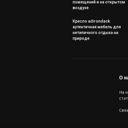
помещений и на открытом
воздухе
Кресло adirondack:
аутентичная мебель для
нетипичного отдыха на
природе
О н
На н
стат
Свяж