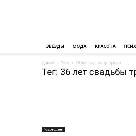
Женский
журнал
о
моде,
красоте,
замужестве
ЗВЕЗДЫ
МОДА
КРАСОТА
ПСИ
и
детях
Домой
Теги
36 лет свадьбы традиции
Тег: 36 лет свадьбы 
Годовщины