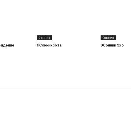
Сонник
Сонник
видение
ЯСонник Яхта
ЭСонник Эхо