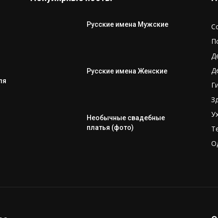
Русские имена Мужские
С
П
Д
Д
Русские имена Женские
ля
Г
З
У
Необычные свадебные
платья (фото)
Т
О