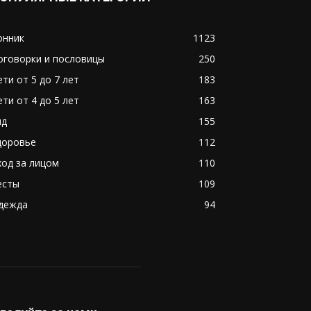
онник
1123
оговорки и пословицы
250
ети от 5 до 7 лет
183
ети от 4 до 5 лет
163
ид
155
доровье
112
ход за лицом
110
есты
109
дежда
94