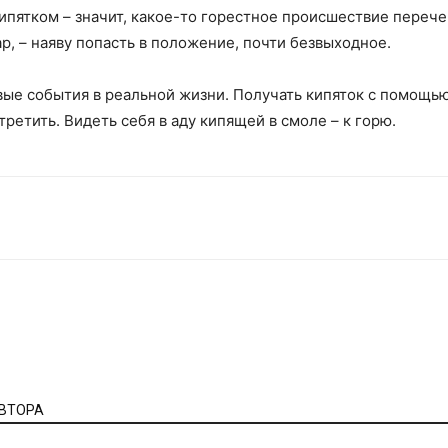
кипятком – значит, какое-то горестное происшествие переч
ар, – наяву попасть в положение, почти безвыходное.
вые события в реальной жизни. Получать кипяток с помощь
третить. Видеть себя в аду кипящей в смоле – к горю.
АВТОРА