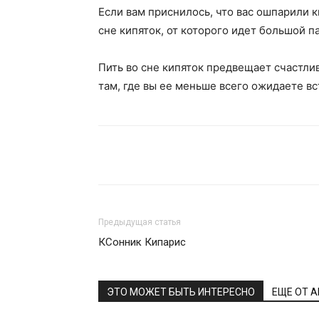
Если вам приснилось, что вас ошпарили 
сне кипяток, от которого идет большой п
Пить во сне кипяток предвещает счастли
там, где вы ее меньше всего ожидаете вс
Поделиться
Предыдущая статья
КСонник Кипарис
ЭТО МОЖЕТ БЫТЬ ИНТЕРЕСНО
ЕЩЕ ОТ 