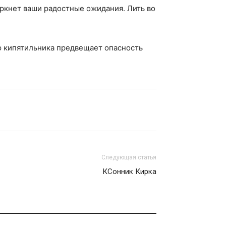
еркнет ваши радостные ожидания. Лить во
ю кипятильника предвещает опасность
Следующая статья
КСонник Кирка