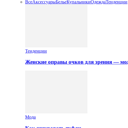
Все
Аксессуары
Белье
Купальники
Одежда
Тенденции
Тенденции
Женские оправы очков для зрения — мо
Мода