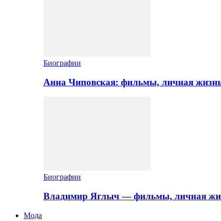
Биографии
Анна Чиповская: фильмы, личная жизн
Биографии
Владимир Яглыч — фильмы, личная жи
Мода