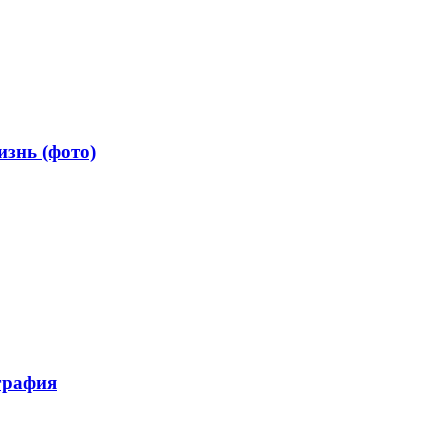
знь (фото)
графия